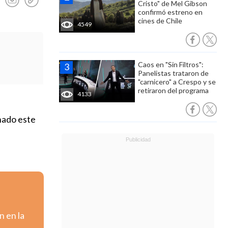
Cristo" de Mel Gibson
confirmó estreno en
cines de Chile
4549
Caos en "Sin Filtros":
Panelistas trataron de
"carnicero" a Crespo y se
retiraron del programa
4133
hado este
n en la