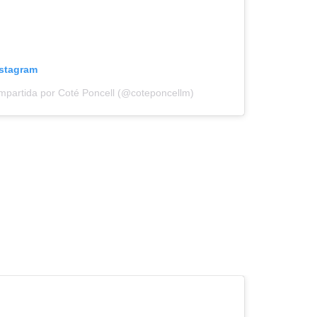
nstagram
mpartida por Coté Poncell (@coteponcellm)