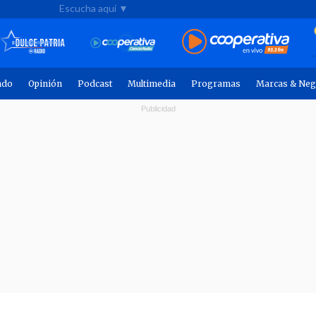
Escucha aquí ▼
ndo
Opinión
Podcast
Multimedia
Programas
Marcas & Neg