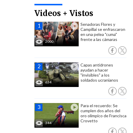
Videos + Vistos
Senadoras Flores y
Campillai se enfrascaron
en una pelea "cuma"
frente a las cámaras
2000
Capas antidrones
ayudan a hacer
"invisibles" a los
soldados ucranianos
634
Para el recuerdo: Se
cumplen dos años del
oro olímpico de Francisca
Crovetto
344