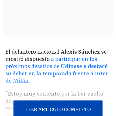
El delantero nacional
Alexis Sánchez
se
mostró dispuesto
a participar en los
próximos desafíos de
Udinese
y destacó
su debut en la temporada frente a Inter
de Milán.
"Estoy muy contento por haber vuelto
después de tanto tiempo, tenemos que
mejorar más y seguir ganando como
LEER ARTICULO COMPLETO
siempre lo hice aquí", señaló en