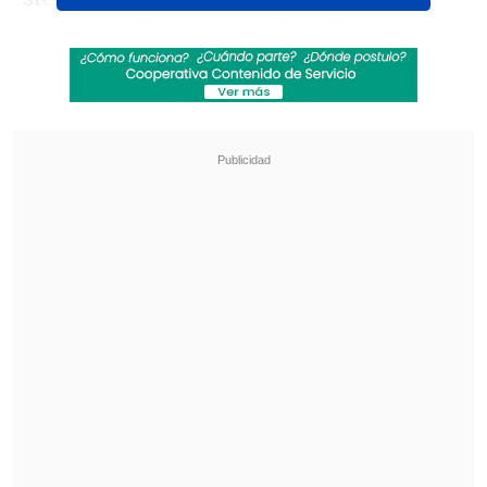
conversación con
TV12
de Italia.
Revisa también
¿Qué partido será transmitido por TV abierta
en la fecha 18 de la Liga de Primera?
Coquimbo Unido quiere estirar su hegemonía
en el clásico ante La Serena
Sobre su posible actuación en un
próximo duelo del equipo de Friuli,
estimó que eso "depende del entrenador,
estoy en forma, listo para jugar. Extraño
jugar".
"Florencia siempre es difícil, pero