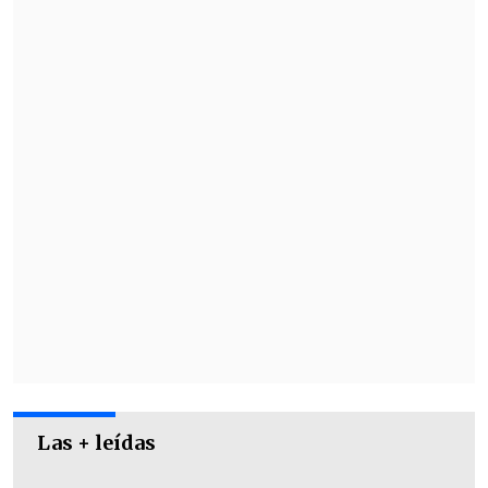
tenemos jugadores fuertes, tenemos que
estar cocentrados y estoy seguro que lo
haremos bien", cerró.
Las + leídas
Udinese visita a Fiorentina el lunes