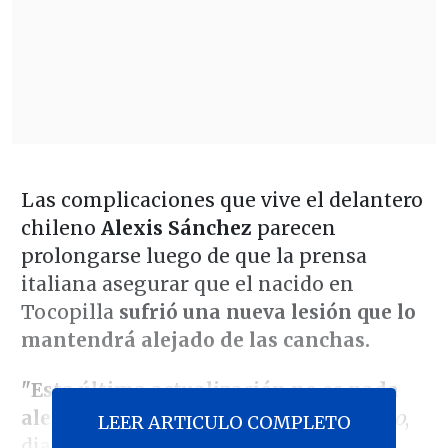
Las complicaciones que vive el delantero
chileno
Alexis Sánchez
parecen
prolongarse luego de que la prensa
italiana asegurar que el nacido en
Tocopilla
sufrió una nueva lesión que lo
mantendrá alejado de las canchas.
"Esta última actualización no es nada
alentadora", publicó
Messaggero Veneto
,
LEER ARTICULO COMPLETO
diario local de la ciudad de Udine, que