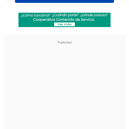
este viernes informó que el delantero
chileno sintió
"nuevas molestias en el
gemelo durante los últimos
entrenamientos" y será baja al menos
un mes más.
Revisa también
Resumen: El líder Colo Colo cumplió y mantuvo
su distancia con Universidad de Chile
Gabriel Castellón y el panorama de Toselli en la
U: A pesar de no estar jugando, es un pilar
Los mismos medios peninsulares habían
asegurado que Sánchez estaría listo para