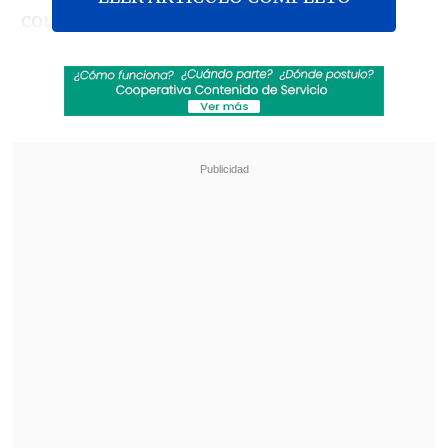
con su análisis, remarcando lo poco
efectivo que ha sido el delantero chileno
desde su llegada a los "Diablos Rojos".
Revisa también
La UC quiere retomar el rumbo ante Cobresal
y sumar confianza antes de la visita a
Estudiantes
Matías Claro, presidente de Cruzados:
Soñamos con llegar a una final en la
Libertadores
"Cualquier fan de Arsenal que haya visto
sus partidos vio fallos familiares de
Sánchez", fue el primero de los dardos,