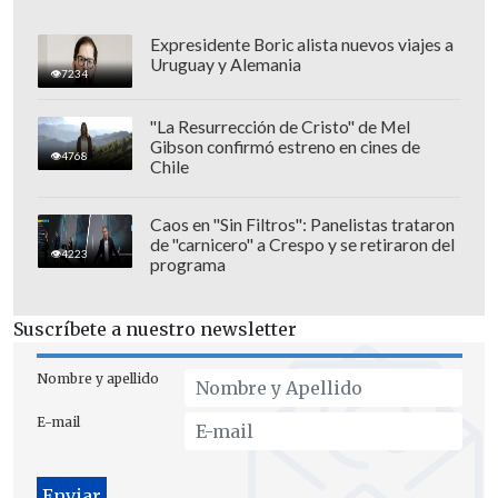
Expresidente Boric alista nuevos viajes a
Uruguay y Alemania
7234
"La Resurrección de Cristo" de Mel
Gibson confirmó estreno en cines de
Finalmente, advierten que, pese a su
4768
Chile
nivel, también trae "Muchos problemas"
que lo pueden llevar al aislamiento, tal
Caos en "Sin Filtros": Panelistas trataron
como ocurrió en sus últimos días en
de "carnicero" a Crespo y se retiraron del
4223
programa
Londres.
The Telegraph
, por su parte, también
Suscríbete a nuestro newsletter
resaltó la "ineficaz" noche del chileno, y
Nombre y apellido
al mismo tiempo lo asociaron cómo un
"
Déjà vu
" de su último período en
E-mail
Arsenal.