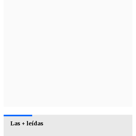
cómo se encontraba: "Bien, bien. Feliz,
hermano", respondió Vidal.
Aprovechando la respuesta,
el jugador
cruzado lanzó la provocación: "¿Por qué
tan feliz? ¿Por el gol?"
.
Las + leídas