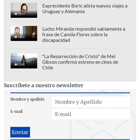
Expresidente Boric alista nuevos viajes a
Uruguay y Alemania
7953
Lejos de molestarse, Vidal se tomó la
broma con humor, desatando las risas de
Lucho Miranda respondió sabiamente a
frase de Camila Flores sobre la
ambos y asumiendo su racha en el arco
7455
discapacidad
contrario:
"Quedé en la historia con dos
autogoles seguidos", replicó entre
"La Resurrección de Cristo" de Mel
Gibson confirmó estreno en cines de
carcajadas.
5390
Chile
Ante esto, el formado en la UC cerró el
Suscríbete a nuestro newsletter
momento con una rápida salida: "Quieres
quedar en la historia de todo".
Nombre y apellido
Mira acá el momento
E-mail