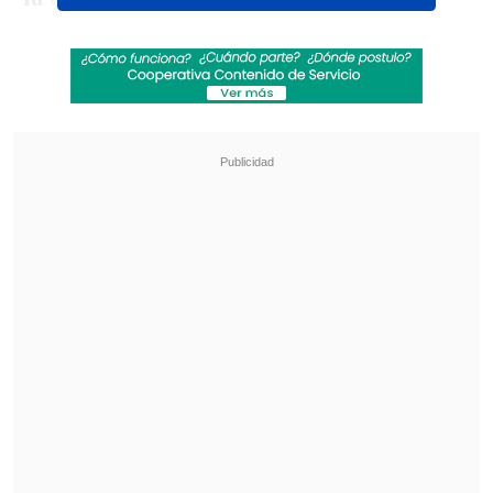
mediocampista albo debido al autogol
que convirtió en el compromiso
,
generando un divertido momento que
rápidamente se viralizó entre los
hinchas.
Revisa también
[VIDEO] Balón enviado fuera de la cancha
provocó un choque de tránsito en Uruguay
No pasó inadvertido: Las deficientes
luminarias en el clásico de Coquimbo ante La
Serena
En el diálogo, Medel comenzó
preguntándole al volante de Colo Colo