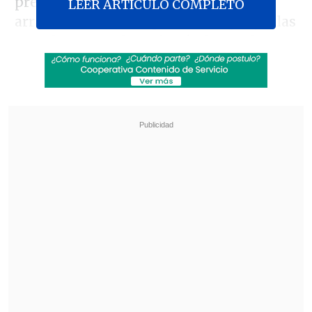
pretemporada de Colo Colo, la cual
LEER ARTICULO COMPLETO
arrancará ante Olimpia de Paraguay a las
21:00 horas por la Serie Río de La Plata.
Revisa también
La formación de la UC para enfrentar a
Cobresal en el Claro Arena
La gimnasta Simone Biles vio afectada su visita
a Machu Picchu por incendios forestales