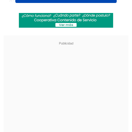
con dureza al futbolista nacional por sus
dichos y su rendimiento en el club.
Revisa también
Tobar y el VAR centralizado en el Ascenso: El
delay es mínimo, casi imperceptible
Tobar confirmó que Comisión de Arbitros de la
ANFP sancionó a Héctor Jona
"Lo que hizo es terrible, aparte no aportó
nada.
Tendría que recuperarse y ganarse
el lugar en el equipo, si ahora va a haber
cambios, jugadores nuevos", señaló
el
"Beto" en conversación con
Radio