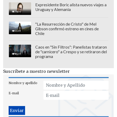
Expresidente Boric alista nuevos viajes a
Uruguay y Alemania
7464
"La Resurrección de Cristo" de Mel
Gibson confirmó estreno en cines de
5139
Chile
Cabe recordar que el atacante chileno
había manifestado a
TNT Sports
que, pese
Caos en "Sin Filtros": Panelistas trataron
de "carnicero" a Crespo y se retiraron del
a tener contrato vigente con el club de La
4569
programa
Ribera, su futuro es incierto.
"No sé qué
va a pasar conmigo. Si se tiene que
Suscríbete a nuestro newsletter
volver a Colo Colo, será ahora. Sino más
adelante", expresó.
Nombre y apellido
E-mail
Actualmente, Palacios se encuentra en
Chile durante su período de vacaciones y
en proceso de recuperación, luego de