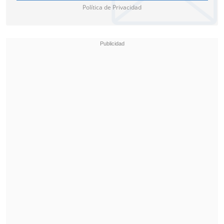
someterse a una cirugía por una
Política de Privacidad
sinovitis crónica en la rodilla derecha,
dolencia que limitó su continuidad en el
esquema de Boca Juniors en el último
semestre.