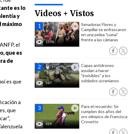
tante es lo
Videos + Vistos
lentía y
al máximo
Senadoras Flores y
Campillai se enfrascaron
en una pelea "cuma"
frente a las cámaras
1579
a ANFP, el
o, que es
ura de
Capas antidrones
ayudan a hacer
"invisibles" a los
así es que
soldados ucranianos
567
icación a
Para el recuerdo: Se
es, que
cumplen dos años del
oro olímpico de Francisca
car",
Crovetto
325
Valenzuela