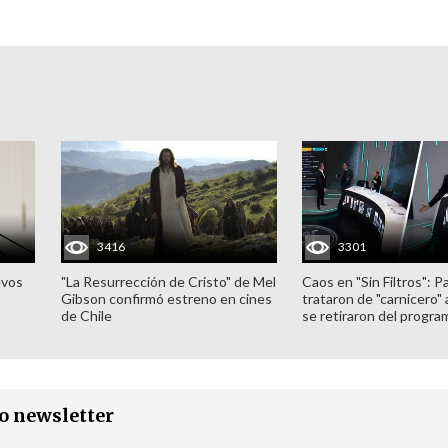
3416
3301
evos
"La Resurrección de Cristo" de Mel
Caos en "Sin Filtros": P
Gibson confirmó estreno en cines
trataron de "carnicero"
de Chile
se retiraron del progra
ro newsletter