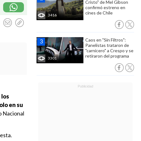
Cristo" de Mel Gibson
confirmó estreno en
cines de Chile
3416
Caos en "Sin Filtros":
Panelistas trataron de
"carnicero" a Crespo y se
retiraron del programa
3301
 los
olo en su
o Nacional
esta.