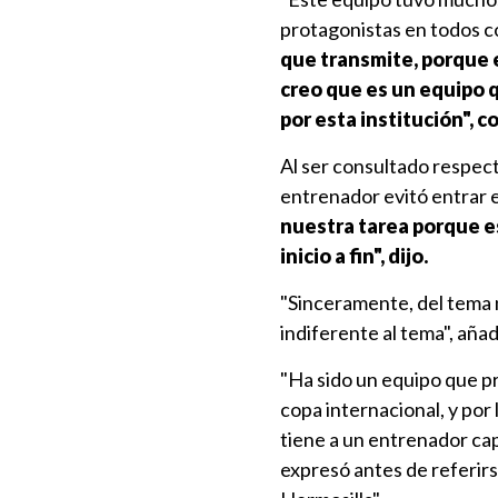
protagonistas en todos co
que transmite, porque 
creo que es un equipo 
por esta institución", 
Al ser consultado respecto
entrenador evitó entrar 
nuestra tarea porque e
inicio a fin", dijo.
"Sinceramente, del tema n
indiferente al tema", añad
"Ha sido un equipo que pr
copa internacional, y po
tiene a un entrenador ca
expresó antes de referirs