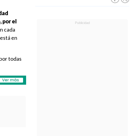
idad
 por el
en cada
 está en
 por todas