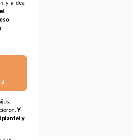
, y la idea
el
 eso
s
al
ijos,
cieron.
Y
 plantel y
, fue