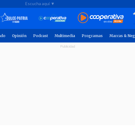
Escucha aquí ▼
ndo
Opinión
Podcast
Multimedia
Programas
Marcas & Neg