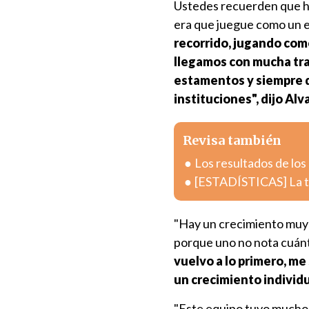
Ustedes recuerden que hab
era que juegue como un 
recorrido, jugando com
llegamos con mucha tra
estamentos y siempre d
instituciones", dijo Alv
Revisa también
Los resultados de los
[ESTADÍSTICAS] La tab
"Hay un crecimiento muy g
porque uno no nota cuánt
vuelvo a lo primero, me 
un crecimiento individu
"Este equipo tuvo muchos