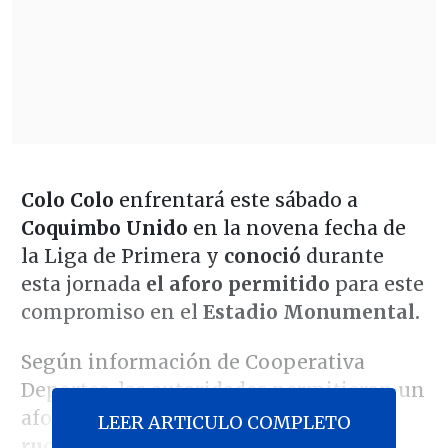
Colo Colo
enfrentará este sábado a
Coquimbo Unido
en la novena fecha de
la Liga de Primera y
conoció
durante
esta jornada
el aforo permitido
para este
compromiso en el
Estadio Monumental.
Según información de Cooperativa
Deportes, las autoridades permitieron un
aforo de
30 mil espectadores en "la
LEER ARTICULO COMPLETO
ruca".