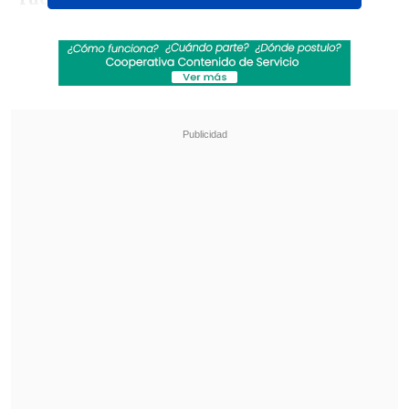
Revisa también
La formación de la UC para enfrentar a
Cobresal en el Claro Arena
La gimnasta Simone Biles vio afectada su visita
a Machu Picchu por incendios forestales
El encuentro también fue adelantado por
las autoridades y
arrancará a las 16:00
horas (20:00 GMT)
, ya que la idea es que
termine con luz de día.
Todos los detalles los podrás seguir en
Cooperativa.cl
y escuchar en la
transmisión de
Cooperativa Deportes.