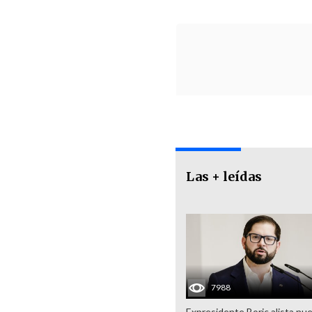
Las + leídas
7988
Expresidente Boric alista nu