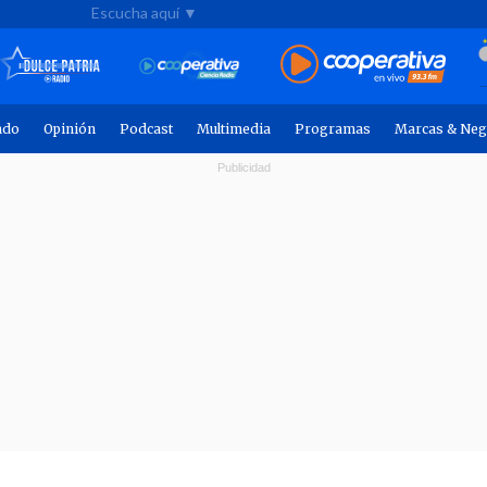
Escucha aquí ▼
ndo
Opinión
Podcast
Multimedia
Programas
Marcas & Neg