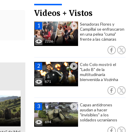
Videos + Vistos
Senadoras Flores y
Campillai se enfrascaron
en una pelea "cuma"
frente a las cámaras
2226
Colo Colo mostró el
"Lado B" de la
multitudinaria
bienvenida a Vozinha
871
Capas antidrones
ayudan a hacer
"invisibles" a los
soldados ucranianos
694
sto" de Mel