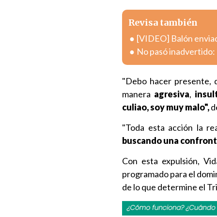
Revisa también
[VIDEO] Balón enviad
No pasó inadvertido: 
"Debo hacer presente, 
manera
agresiva
,
insu
culiao, soy muy malo",
de
"Toda esta acción la re
buscando una confront
Con esta expulsión, Vid
programado para el domin
de lo que determine el Tr