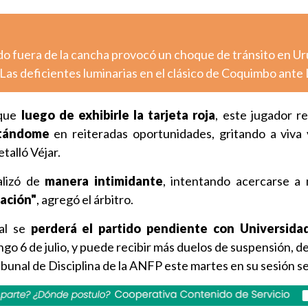
o fuera de la cancha provocó un choque de tránsito en U
Las deficientes luminarias en el clásico de Coquimbo ante
que
luego de exhibirle la tarjeta roja
, este jugador r
ltándome
en reiteradas oportunidades, gritando a viva
talló Véjar.
alizó de
manera intimidante
, intentando acercarse a
ación"
, agregó el árbitro.
al se
perderá el partido pendiente con Universidad
go 6 de julio, y puede recibir más duelos de suspensión, 
ibunal de Disciplina de la ANFP este martes en su sesión s