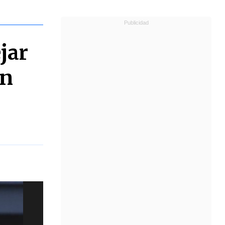
jar
ón