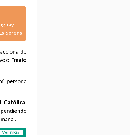
ruguay
 La Serena
eacciona de
 voz:
"malo
 mi persona
 Católica,
dependiendo
emanal.