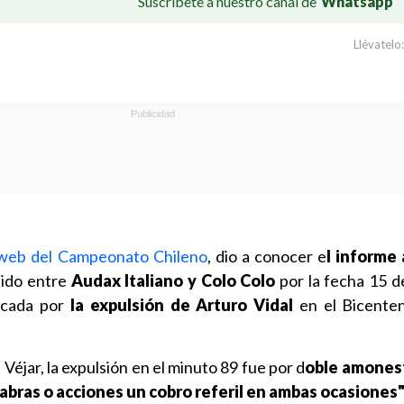
Suscríbete a nuestro canal de
Whatsapp
Llévatelo:
web del Campeonato Chileno
, dio a conocer e
l informe 
tido entre
Audax Italiano y Colo Colo
por la fecha 15 de
cada por
la expulsión de Arturo Vidal
en el Bicenten
Véjar, la expulsión en el minuto 89 fue por d
oble amones
abras o acciones un cobro referil en ambas ocasiones"