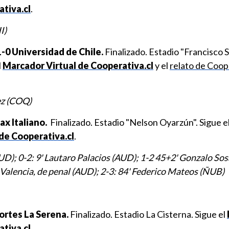
ativa.cl
.
I)
0 Universidad de Chile.
Finalizado. Estadio "Francisco
l
Marcador Virtual de Cooperativa.cl
y el
relato de Coop
ez (COQ)
x Italiano.
Finalizado. Estadio "Nelson Oyarzún". Sigue e
de Cooperativa.cl
.
AUD); 0-2: 9' Lautaro Palacios (AUD); 1-2 45+2' Gonzalo Sos
Valencia, de penal (AUD); 2-3: 84' Federico Mateos (ÑUB)
ortes La Serena.
Finalizado. Estadio La Cisterna. Sigue el
tiva.cl.