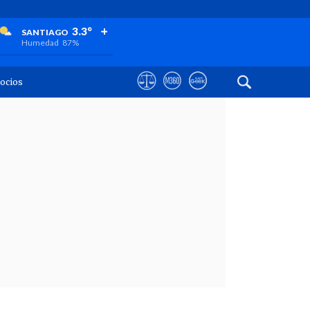
+
+
+
3.3°
SANTIAGO
Humedad
87%
ocios