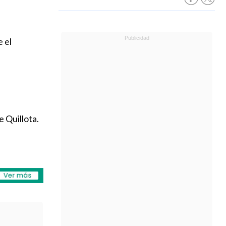
e el
e Quillota.