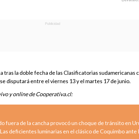
a tras la doble fecha de las Clasificatorias sudamericanas c
e disputará entre el viernes 13 y el martes 17 de junio.
vivo y online de Cooperativa.cl:
o fuera de la cancha provocó un choque de tránsito en U
Las deficientes luminarias en el clásico de Coquimbo ante