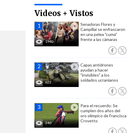
Videos + Vistos
Senadoras Flores y
Campillai se enfrascaron
en una pelea "cuma"
frente a las cámaras
1940
Capas antidrones
ayudan a hacer
"invisibles" a los
soldados ucranianos
622
Para el recuerdo: Se
cumplen dos años del
oro olímpico de Francisca
Crovetto
340