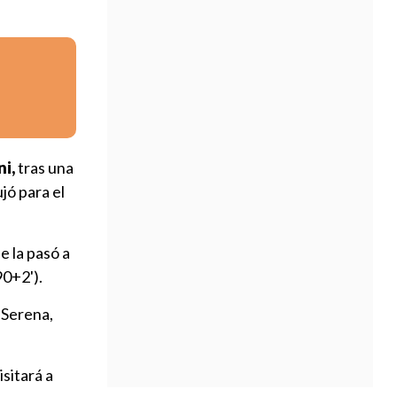
ni,
tras una
ujó para el
se la pasó a
90+2').
 Serena,
sitará a