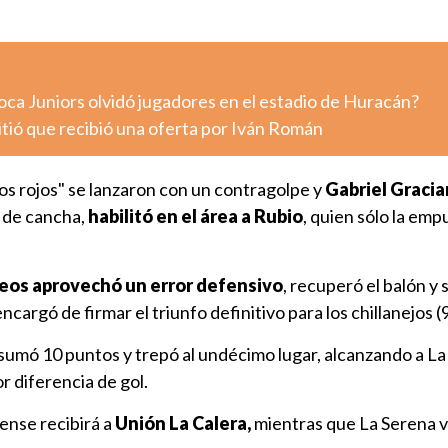
oca Juniors olvidó jugadores en el estadio de Huracán?
tió que recibió una oferta por Iván Román
blos rojos" se lanzaron con un contragolpe y
Gabriel Gracia
 de cancha,
habilitó en el área a Rubio
, quien sólo la emp
eos aprovechó un error defensivo
, recuperó el balón y 
encargó de firmar el triunfo definitivo para los chillanejos (
sumó 10 puntos y trepó al undécimo lugar, alcanzando a La
 diferencia de gol.
ense recibirá a
Unión La Calera,
mientras que La Serena vi