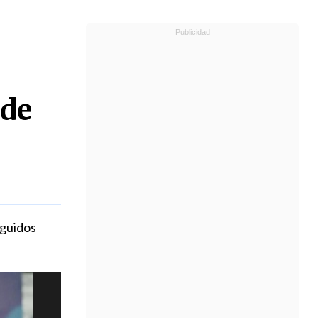
 de
eguidos