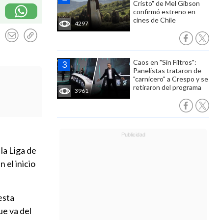
Cristo" de Mel Gibson
confirmó estreno en
cines de Chile
4297
Caos en "Sin Filtros":
Panelistas trataron de
"carnicero" a Crespo y se
retiraron del programa
3961
la Liga de
 el inicio
esta
ue va del