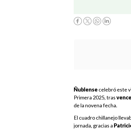
Ñublense
celebró este 
Primera 2025, tras
vencer
de la novena fecha.
El cuadro chillanejo llev
jornada, gracias a
Patrici