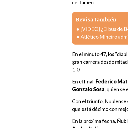
certamen.
Revisa también
[VIDEO] ¿El bus de B
Atlético Mineiro admi
En el minuto 47, los "dia
gran carrera desde mitad
1-0.
En el final,
Federico Mat
Gonzalo Sosa
, quien se 
Con el triunfo, Ñublense 
que está décimo con mejor
En la próxima fecha, Ñubl