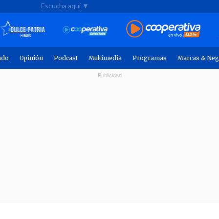
Escucha aquí ▼
ndo
Opinión
Podcast
Multimedia
Programas
Marcas & Neg