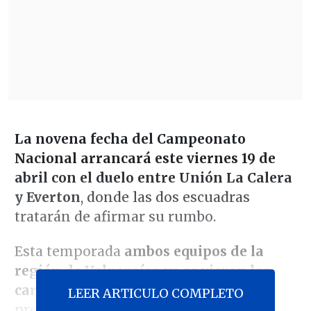
La novena fecha del Campeonato
Nacional arrancará este viernes 19 de
abril con el duelo entre Unión La Calera
y Everton
, donde las dos escuadras
tratarán de afirmar su rumbo.
Esta temporada
ambos equipos de la
región de Valparaíso ya se vieron las
caras
, el pasado 6 de marzo por la fase
LEER ARTICULO COMPLETO
previa de
Copa Sudamericana. En