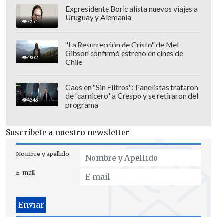
Expresidente Boric alista nuevos viajes a
Uruguay y Alemania
7251
"La Resurrección de Cristo" de Mel
Gibson confirmó estreno en cines de
4802
Chile
Caos en "Sin Filtros": Panelistas trataron
de "carnicero" a Crespo y se retiraron del
4246
programa
En los "ruleteros
"
, desde la llegada de
Esteban Solari han tenido un sube y baja
Suscríbete a nuestro newsletter
de resultados, pero que los ubica novenos
con 11 puntos, a uno de la zona de copas
Nombre y apellido
internacionales.
E-mail
Para su desgracia,
el cuadro "Oro y Cielo"
en la jornada anterior sufrió una
remontada de 4-2 por parte de Unión