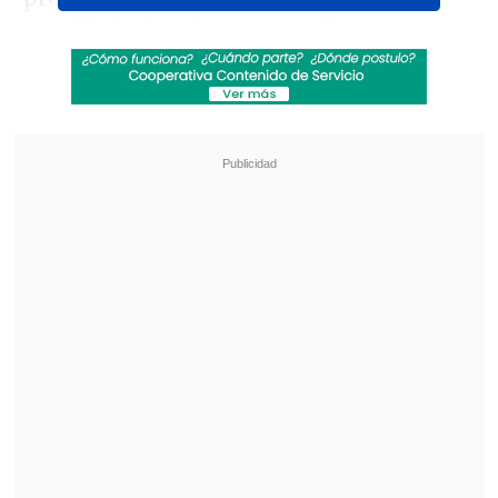
aquella instancia ganaron los
"cementeros"
por 1-0, lo que gatilló la
salida de Francisco Meneghini de la
banca viñamarina.
Revisa también
La UC quiere retomar el rumbo ante Cobresal
y sumar confianza antes de la visita a
Estudiantes
Matías Claro, presidente de Cruzados:
Soñamos con llegar a una final en la
Libertadores
Sin embargo, los rojos tras aquel paso
han tenido un magro torneo local,