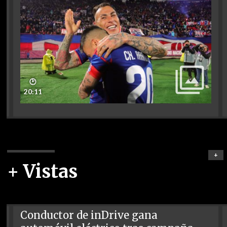
🕑
20:11
+
+ Vistas
Conductor de inDrive gana