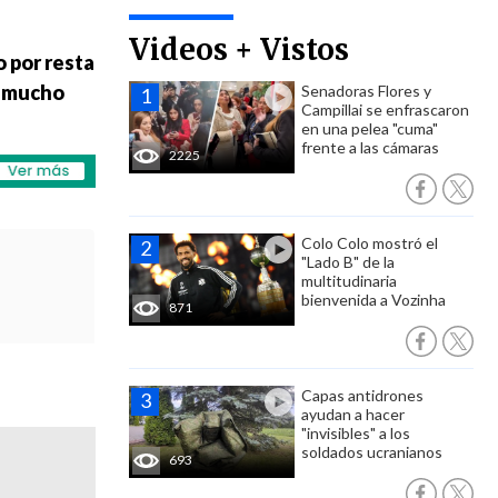
Videos + Vistos
 por resta
o mucho
Senadoras Flores y
Campillai se enfrascaron
en una pelea "cuma"
frente a las cámaras
2225
Colo Colo mostró el
"Lado B" de la
multitudinaria
bienvenida a Vozinha
871
Capas antidrones
ayudan a hacer
"invisibles" a los
soldados ucranianos
693