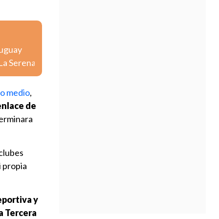
ruguay
 La Serena
do medio
,
senlace de
terminara
 clubes
i propia
eportiva y
la Tercera