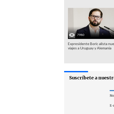
7980
Expresidente Boric alista nu
viajes a Uruguay y Alemania
Suscríbete a nuest
No
E-