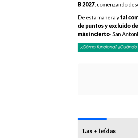
B 2027
, comenzando desd
De esta manera y
tal co
de puntos y excluido d
más incierto
- San Anton
Las + leídas