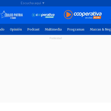
Escucha aquí ▼
ndo
Opinión
Podcast
Multimedia
Programas
Marcas & Neg