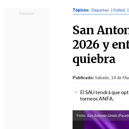
Tópicos:
Deportes
| Fútbol
|
San Anton
2026 y en
quiebra
Publicado:
Sabado, 14 de Mar
El SAU tendrá que opt
torneos ANFA.
Foto:
San Antonio Unido (Faceb