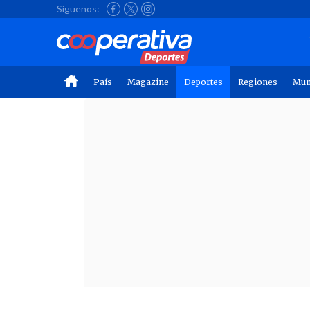
Síguenos:
País
Magazine
Deportes
Regiones
Mu