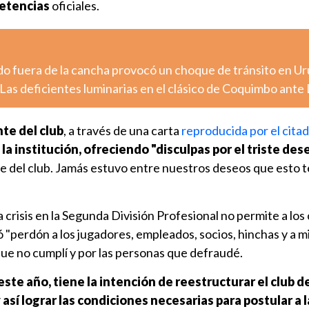
petencias
oficiales.
o fuera de la cancha provocó un choque de tránsito en U
Las deficientes luminarias en el clásico de Coquimbo ante
te del club
, a través de una carta
reproducida por el cita
la institución, ofreciendo "disculpas por el triste de
te del club. Jamás estuvo entre nuestros deseos que esto 
 crisis en la Segunda División Profesional no permite a los
ó "perdón a los jugadores, empleados, socios, hinchas y a m
que no cumplí y por las personas que defraudé.
este año, tiene la intención de reestructurar el club d
así lograr las condiciones necesarias para postular a 