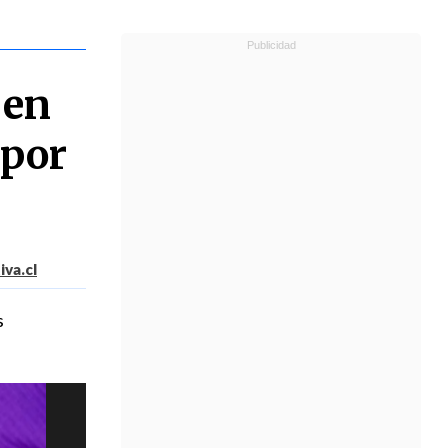
 en
 por
va.cl
s