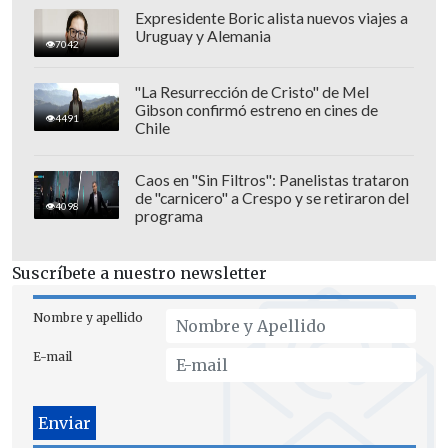
discursos y arengas que se han
Expresidente Boric alista nuevos viajes a
Uruguay y Alemania
viralizado en redes sociales (...)
Apodado
7042
'Suazidane' por su influencia y carisma,
"La Resurrección de Cristo" de Mel
se espera que su llegada aporte no solo
Gibson confirmó estreno en cines de
4491
estabilidad defensiva, sino también un
Chile
liderazgo fresco", agregó.
Caos en "Sin Filtros": Panelistas trataron
En tanto, el medio
Orgullo de Nervión
de "carnicero" a Crespo y se retiraron del
4098
programa
escribió que "destacan del futbolista su
personalidad dentro y fuera de la cancha.
Suscríbete a nuestro newsletter
No en vano,
la pasada temporada ya
portó el brazalete de capitán de su
Nombre y apellido
equipo (...) A Suazo le gusta ser
E-mail
protagonista y no tiene reparos a la
hora de pedir y jugar la pelota".
Por último,
Mundo Deportivo
comentó "se