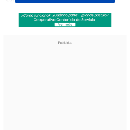
Revisa también
Colo Colo mostró el "Lado B" de la
multitudinaria bienvenida a Vozinha
Garnero: Estamos mirando para adentro para
corregir lo que no estamos haciendo bien
Ante ello, los medios hispanos alabaron
al seleccionado nacional. Es el caso del
sitio partidario
Orgullo Biri
, que publicó
:
"Un capitán natural para un Sevilla
ambicioso".
"La arenga de Gabriel Suazo con el
Toulouse que pone los pelos de punta",