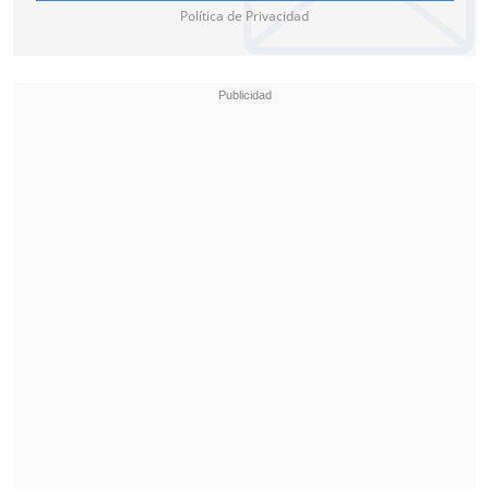
Política de Privacidad
trata de un lateral zurdo con buen
manejo de balón llamado a competir con
Adrià Pedrosa por la titularidad en un
puesto en el que el catalán se quedó solo
tras la marcha de Valentín Barco, que
llegó cedido la pasada campaña y se
marchó en enero".