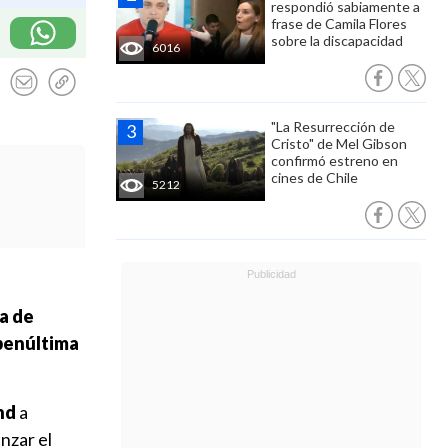
respondió sabiamente a
frase de Camila Flores
sobre la discapacidad
6016
"La Resurrección de
Cristo" de Mel Gibson
confirmó estreno en
cines de Chile
5212
a de
 penúltima
nd
a
nzar el