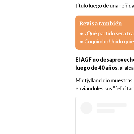
título luego de una reñid
Revisa también
¿Qué partido será tra
Coquimbo Unido quier
El AGF no desaprovechó
luego de 40 años
, al al
Midtjylland dio muestras 
enviándoles sus "felicita