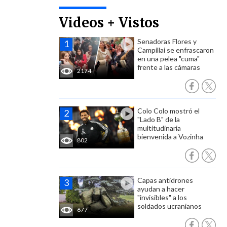
Videos + Vistos
Senadoras Flores y
Campillai se enfrascaron
en una pelea "cuma"
frente a las cámaras
2174
Colo Colo mostró el
"Lado B" de la
multitudinaria
bienvenida a Vozinha
802
Capas antidrones
ayudan a hacer
"invisibles" a los
soldados ucranianos
677