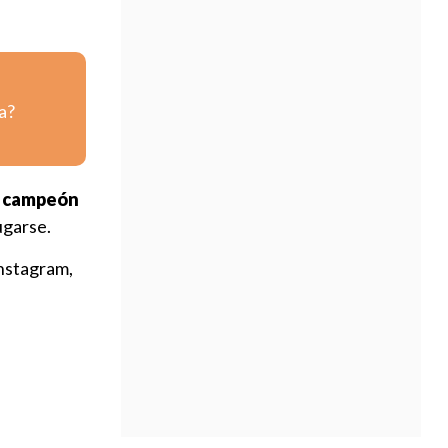
a?
ar campeón
ugarse.
Instagram,