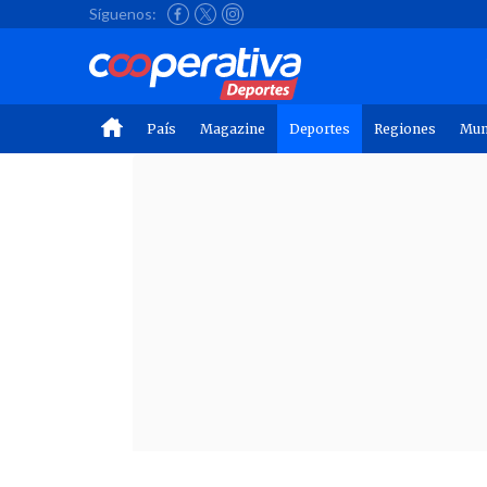
Síguenos:
País
Magazine
Deportes
Regiones
Mu