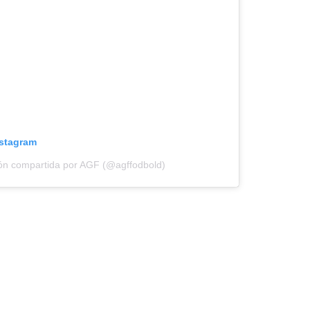
nstagram
ón compartida por AGF (@agffodbold)