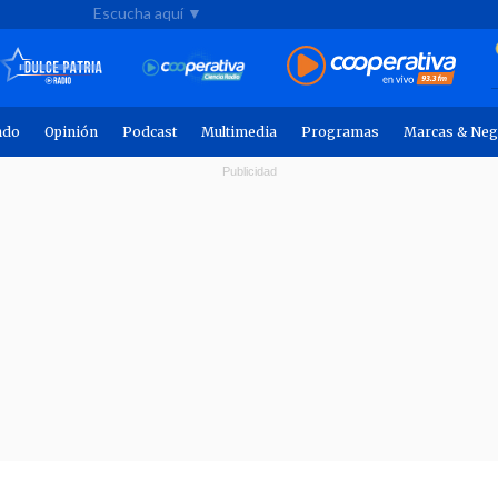
Escucha aquí ▼
ndo
Opinión
Podcast
Multimedia
Programas
Marcas & Neg