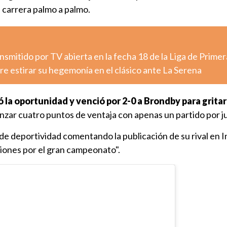
a carrera palmo a palmo.
nsmitido por TV abierta en la fecha 18 de la Liga de Primer
e estirar su hegemonía en el clásico ante La Serena
 la oportunidad y venció por 2-0 a Brondby para grit
canzar cuatro puntos de ventaja con apenas un partido por j
de deportividad comentando la publicación de su rival en 
ciones por el gran campeonato".