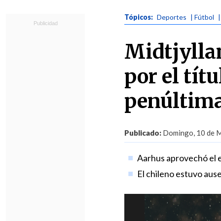
Tópicos:
Deportes
| Fútbol
|
Midtjylla
por el tít
penúltima
Publicado:
Domingo, 10 de M
Aarhus aprovechó el e
El chileno estuvo aus