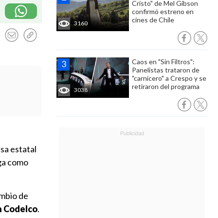
Cristo" de Mel Gibson
confirmó estreno en
cines de Chile
3160
Caos en "Sin Filtros":
Panelistas trataron de
"carnicero" a Crespo y se
retiraron del programa
3038
esa estatal
ega como
ambio de
on Codelco
.