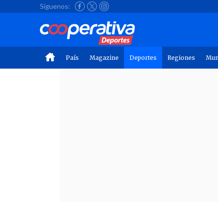
Síguenos:
País
Magazine
Deportes
Regiones
Mu