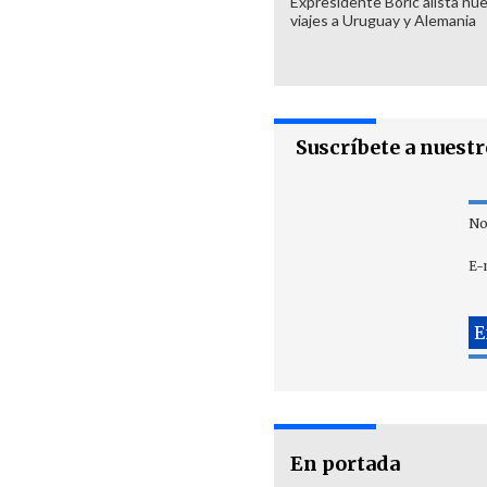
Expresidente Boric alista nu
viajes a Uruguay y Alemania
Suscríbete a nuest
No
E-
En portada