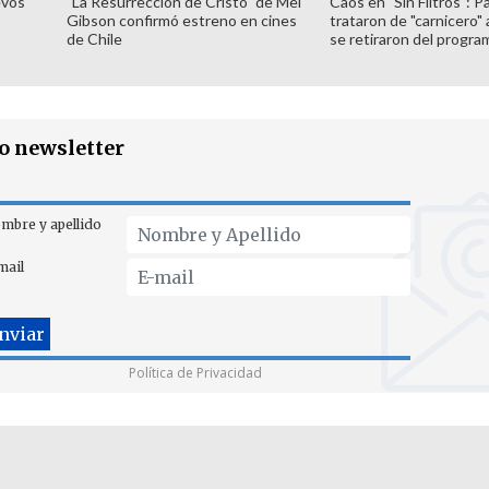
evos
"La Resurrección de Cristo" de Mel
Caos en "Sin Filtros": P
Gibson confirmó estreno en cines
trataron de "carnicero"
de Chile
se retiraron del progra
ro newsletter
mbre y apellido
mail
Política de Privacidad