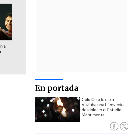
ón a
n
En portada
Colo Colo le dio a
Vozinha una bienvenida
de ídolo en el Estadio
Monumental