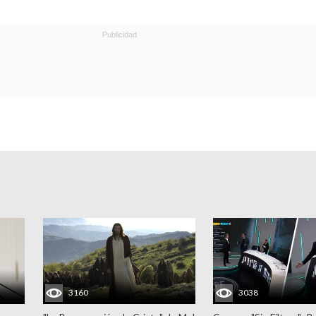
3160
3038