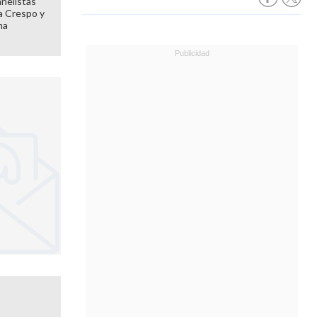
anelistas
 a Crespo y
ma