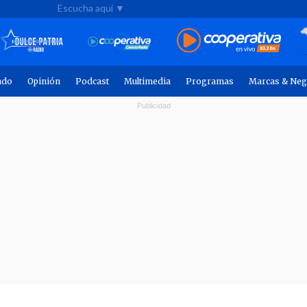
Escucha aquí ▼
ndo
Opinión
Podcast
Multimedia
Programas
Marcas & Neg