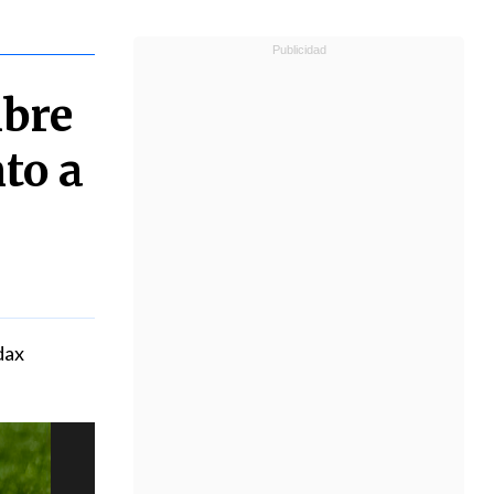
mbre
to a
dax