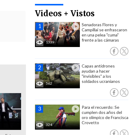
Videos + Vistos
Senadoras Flores y
Campillai se enfrascaron
en una pelea "cuma"
frente a las cámaras
1339
Capas antidrones
ayudan a hacer
"invisibles" a los
soldados ucranianos
562
Para el recuerdo: Se
cumplen dos años del
oro olímpico de Francisca
Crovetto
324