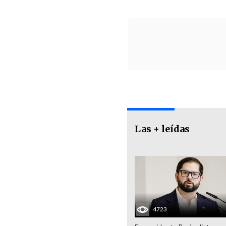
Las + leídas
4723