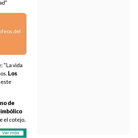
ad"
ofeos del
: "La vida
ios.
Los
 este
ano de
simbólico
 el cotejo.