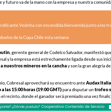
 y futuro va de la mano con la empresa y nuestra comunid
rindió ante Vozinha con encendida bienvenida junto a los tr
 duelos de la Copa Chile esta semana
outin
, gerente general de Codelco Salvador, manifestó que
sal y la empresa está estrechamente ligada desde sus inic
a nuestros mineros en la cancha
y son la gran alegría de
io, Cobresal aprovechará su encuentro ante
Audax Itali
 a las 15:00 horas (19:00 GMT)
para disputar un
trofeo 
 el recinto, donde el ganador será premiado una vez finalice