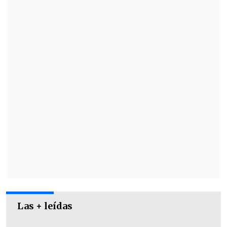
logros de Huerta en las campañas
anteriores: "clasificación a una Copa
Libertadores, dos Copa Sudamericana y
un subcampeonato".
Las + leídas