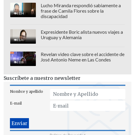
Gustavo Huerta, apodado por muchos
Lucho Miranda respondió sabiamente a
como el "Ferguson del Desierto", sumará
frase de Camila Flores sobre la
8134
discapacidad
su octava campaña consecutiva con los
atacameños
y se acercará al récord de
Expresidente Boric alista nuevos viajes a
Gastón Guevara, con 11 años al frente de
Uruguay y Alemania
8126
Green Cross (1970-1981).
Revelan video clave sobre el accidente de
José Antonio Neme en Las Condes
6108
Suscríbete a nuestro newsletter
Nombre y apellido
E-mail