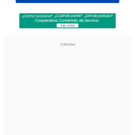
Revisa también
Audax Italiano quiere tomar otro respiro ante
un Ñublense que busca entrar en zona de
copas
La programación de la ida de octavos de la
Copa Sudamericana
Los nortinos peligraron con el descenso
y salvaron la categoría en el puesto 13
con 33 puntos, dos más que el penúltimo:
Cobreloa. El balance fue de ocho triunfos,
nueve empates y 13 derrotas.
De todas formas, Cobresal destacó los