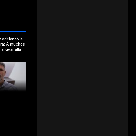
 adelantó la
lera: A muchos
 a jugar allá