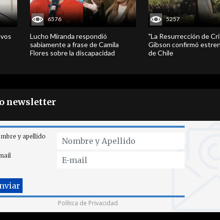
6576
5257
evos
Lucho Miranda respondió
"La Resurrección de Cri
sabiamente a frase de Camila
Gibson confirmó estren
Flores sobre la discapacidad
de Chile
ro newsletter
mbre y apellido
mail
Política de Privacidad