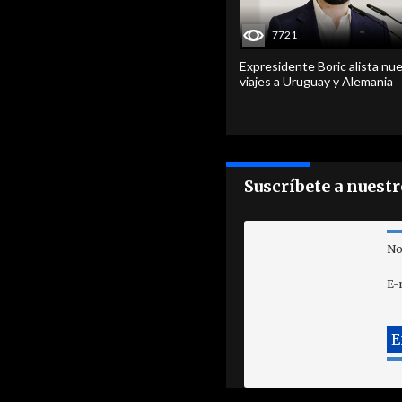
7721
Expresidente Boric alista nu
viajes a Uruguay y Alemania
Suscríbete a nuest
No
E-