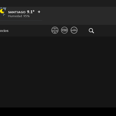
+
+
+
9.1°
SANTIAGO
Humedad
95%
ocios