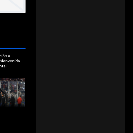
ción a
 bienvenida
ntal