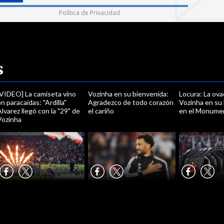
Política de Privacidad
s
[VIDEO] La camiseta vino
Vozinha en su bienvenida:
Locura: La ova
n paracaídas: "Ardilla"
Agradezco de todo corazón
Vozinha en su
lvarez llegó con la "29" de
el cariño
en el Monume
Vozinha