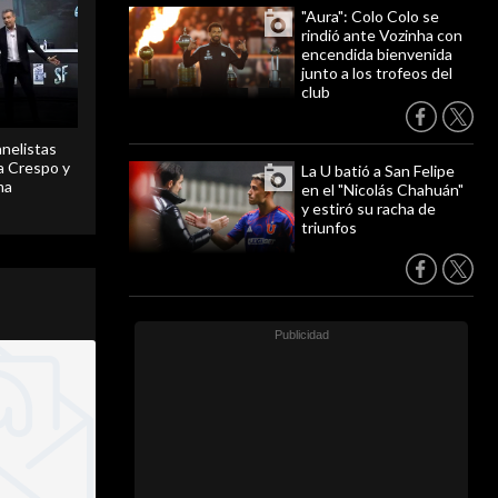
"Aura": Colo Colo se
rindió ante Vozinha con
encendida bienvenida
junto a los trofeos del
club
anelistas
 a Crespo y
La U batió a San Felipe
ma
en el "Nicolás Chahuán"
y estiró su racha de
triunfos