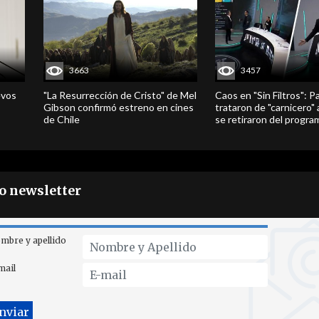
3663
3457
evos
"La Resurrección de Cristo" de Mel
Caos en "Sin Filtros": P
Gibson confirmó estreno en cines
trataron de "carnicero"
de Chile
se retiraron del progra
ro newsletter
mbre y apellido
mail