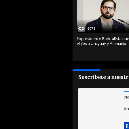
6078
Expresidente Boric alista nu
viajes a Uruguay y Alemania
Suscríbete a nuest
No
E-