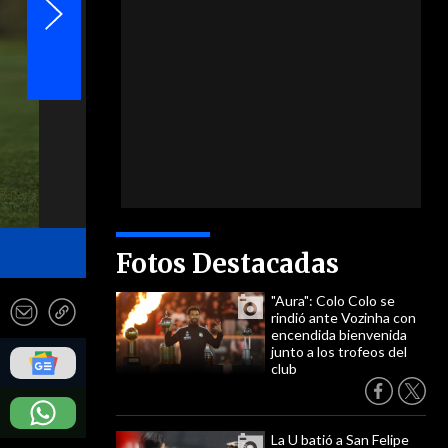
- Comunicaciones Colo Colo
Fotos Destacadas
"Aura": Colo Colo se
rindió ante Vozinha con
encendida bienvenida
junto a los trofeos del
club
La U batió a San Felipe