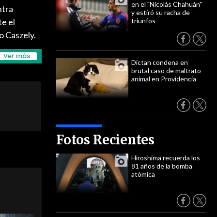
en el "Nicolás Chahuán"
ntra
y estiró su racha de
e el
triunfos
o Caszely.
Dictan condena en
brutal caso de maltrato
animal en Providencia
Fotos Recientes
Hiroshima recuerda los
81 años de la bomba
atómica