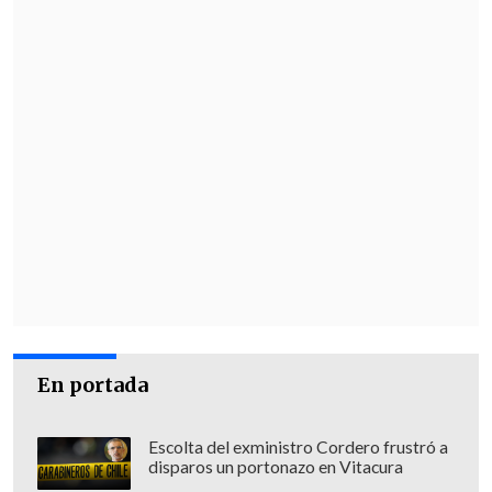
paraguayo sobre el "10" de los albos.
Pero eso no fue todo para el conjunto de
Pablo Guede, porque
Jaime Valdés tuvo
que salir por lesión al minuto 75
, ya que
sufrió complicaciones en su pierna
derecha. En su reemplazo ingresó
Nicolás Maturana.
Todo se empezaba a complicar para el
local. Sin embargo,
emergió la figura del
capitán Paredes
, quien aprovechó una
asistencia de Morales y con su
pierna
En portada
menos hábil venció a Castellón y desató
la algarabía de la hinchada blanca.
Escolta del exministro Cordero frustró a
disparos un portonazo en Vitacura
Tras el gol
Santiago Wanderers salió en