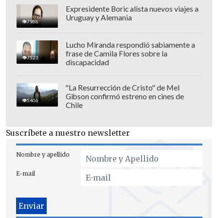
Expresidente Boric alista nuevos viajes a
Uruguay y Alemania
7988
Lucho Miranda respondió sabiamente a
frase de Camila Flores sobre la
7523
discapacidad
Pero
Colo Colo respondió al minuto 28
,
"La Resurrección de Cristo" de Mel
Gibson confirmó estreno en cines de
porque
Jorge Valdivia asistió en área
5406
Chile
chica a Esteban Paredes
y el cabezazo
del capitán salió solo centímetros
Suscríbete a nuestro newsletter
desviado de la
portería de Gabriel
Castellón.
Nombre y apellido
E-mail
Etapa de complemento
En el inicio del segundo tiempo el
entrenador Pablo Guede realizó dos