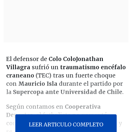
El defensor de
Colo Colo
Jonathan
Villagra
sufrió un
traumatismo encéfalo
craneano
(TEC) tras un fuerte choque
con
Mauricio Isla
durante el partido por
la
Supercopa ante Universidad de Chile
.
Según contamos en
Cooperativa
Deportes,
el futbolista no presentó
complicaciones graves tras el impacto y
LEER ARTICULO COMPLETO
se encuentra en reposo durante este