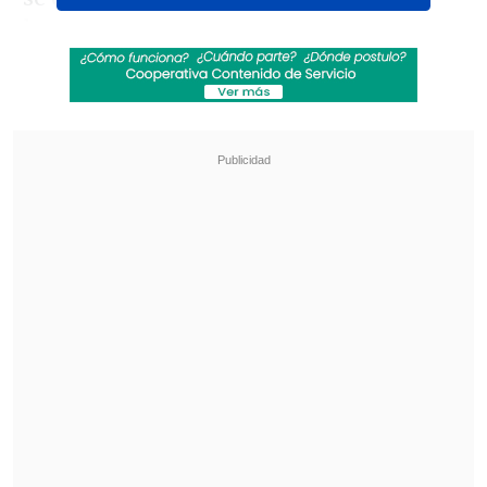
lunes.
Revisa también
[VIDEO] Balón enviado fuera de la cancha
provocó un choque de tránsito en Uruguay
No pasó inadvertido: Las deficientes
luminarias en el clásico de Coquimbo ante La
Serena
El exjugador de Unión Española debió
ser sustituido al minuto 44 del
encuentro por Daniel Gutiérrez
debido a
este incidente.