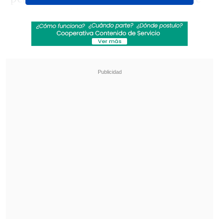
una infiltración, razón por la que no
estuvo disponible para
el triunfo de los
"albos" por 3-1 ante Deportes Concepción
en la Copa de la Liga
.
Revisa también
Marcador Virtual: Coquimbo Unido vs.
Deportes La Serena
Chelsea cosechó un sólido triunfo ante AC
Milan en su amistoso en Indonesia
Pese a entrenar a la par del plantel de
Fernando Ortiz este lunes,
su presencia
para el duelo en el Monumental frente a