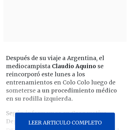
Después de su viaje a Argentina, el
mediocampista
Claudio Aquino
se
reincorporó este lunes a los
entrenamientos en Colo Colo luego de
someterse
a un procedimiento médico
en su rodilla izquierda.
Según informamos en
Cooperativa
Deportes
, el volante se trasladó con
LEER ARTICULO COMPLETO
permiso de la dirigencia para realizarse