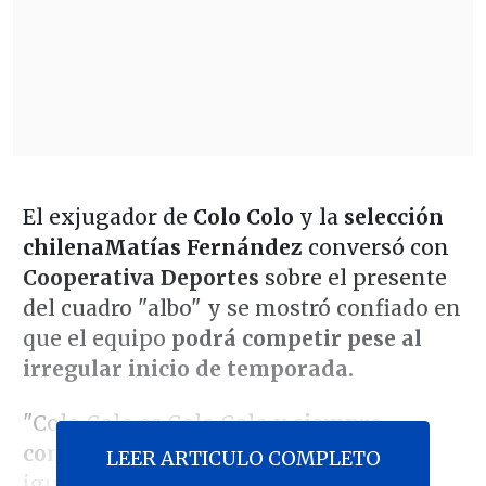
El exjugador de
Colo Colo
y la
selección
chilena
Matías Fernández
conversó con
Cooperativa Deportes
sobre el presente
del cuadro "albo" y se mostró confiado en
que el equipo
podrá competir pese al
irregular inicio de temporada.
"Colo Colo es Colo Colo y
siempre
compite.
Más allá de eso. Yo creo que
LEER ARTICULO COMPLETO
igual tiene grandes jugadores,
así que