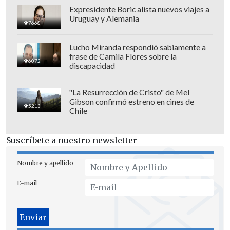
Expresidente Boric alista nuevos viajes a
Uruguay y Alemania
7668
Lucho Miranda respondió sabiamente a
frase de Camila Flores sobre la
6072
discapacidad
Finalmente, tuvo palabras para
Arturo
"La Resurrección de Cristo" de Mel
Gibson confirmó estreno en cines de
Vidal,
a quien respaldó. "A Arturo le
5213
Chile
deseo lo mejor, es mi amigo,
así que
espero que rinda y que cada día juegue
Suscríbete a nuestro newsletter
mejor
", cerró.
Nombre y apellido
E-mail