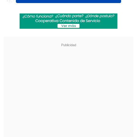
espero que haga una gran campaña
",
afirmó.
Revisa también
¿Qué partido será transmitido por TV abierta
en la fecha 18 de la Liga de Primera?
Coquimbo Unido quiere estirar su hegemonía
en el clásico ante La Serena
Con respecto al último Superclásico,
"Matigol" reconoció que vio el partido
con la ilusión de un hincha más. "Sí, lo vi,
esperando que Colo Colo ganara,
pero
creo que no me gusta opinar mucho