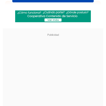
Revisa también
Emiliano Astorga fue oficializado como nuevo
DT de Deportes Temuco
Federaciones de Ecuador y Venezuela
expresaron su respaldo a Gianni Infantino
El técnico del cuadro "albo",
Fernando
Ortiz
, destacó que Garrido
"es un
delantero que está viendo sus primeras
armas en nuestro equipo".
"Lo hace bien en su categoría, lo estamos
siguiendo y es una posibilidad que se le
puede abrir el jugar", afirmó.