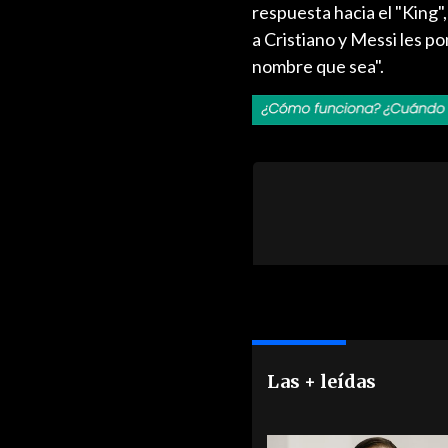
respuesta hacia el "King
a Cristiano y Messi les po
nombre que sea".
Las + leídas