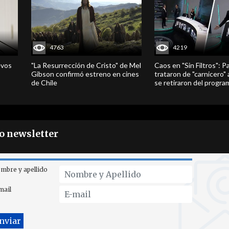
4763
4219
evos
"La Resurrección de Cristo" de Mel
Caos en "Sin Filtros": P
Gibson confirmó estreno en cines
trataron de "carnicero"
de Chile
se retiraron del progra
ro newsletter
mbre y apellido
mail