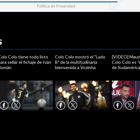
Política de Privacidad
s
olo Colo tiene todo listo
Colo Colo mostró el "Lado
[VIDEO] Mauric
ara sellar el fichaje de Iván
B" de la multitudinaria
Colo Colo es "
Román
bienvenida a Vozinha
de Sudamérica