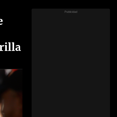
e
rilla