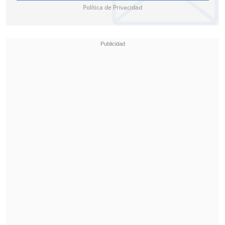
empate que mantendrá la llave abierta
Política de Privacidad
hasta la revancha.
La vuelta se disputará en el Estadio
Bicentenario "Nelson Oyarzún" de
Chillán este próximo
martes 29 de
octubre a las 18:00 horas (21:00 GMT)
.
El vencedor de este cruce se medirá en la
fase nacional del torneo al que se
imponga entre
Colo Colo y Magallanes.