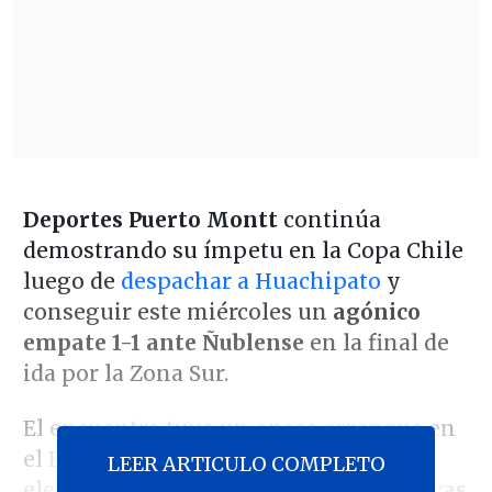
Deportes Puerto Montt
continúa
demostrando su ímpetu en la Copa Chile
luego de
despachar a Huachipato
y
conseguir este miércoles un
agónico
empate 1-1 ante Ñublense
en la final de
ida por la Zona Sur.
El encuentro tuvo un opaco arranque en
el Estadio Chinquihue, ya que ambos
LEER ARTICULO COMPLETO
elencos
anularon sus opciones ofensivas