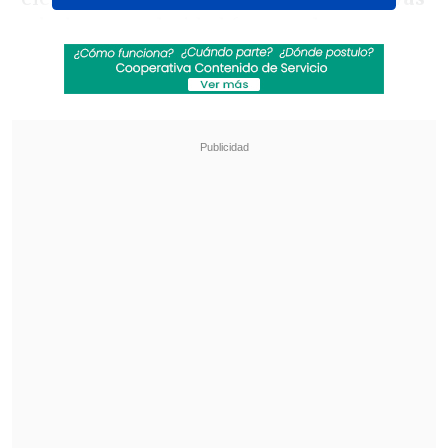
y hubo poca claridad frente a las
porterías que tenían a los hermanos
Benjamín y Diego Tapia en cada lado
respectivamente.
Revisa también
¿Qué partido será transmitido por TV abierta
en la fecha 18 de la Liga de Primera?
Coquimbo Unido quiere estirar su hegemonía
en el clásico ante La Serena
La situación no cambió hasta la segunda
fracción, ya que las cosas se animaron
gracias al tanto del argentino
Gabriel