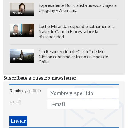
Expresidente Boric alista nuevos viajes a
Uruguay y Alemania
7688
Lucho Miranda respondió sabiamente a
frase de Camila Flores sobre la
6272
discapacidad
Sobre los descuentos, un altercado entre
Manuel Rivera y
Maximiliano Riveros
"La Resurrección de Cristo" de Mel
Gibson confirmó estreno en cines de
(90') terminó con la expulsión del
5237
Chile
segundo
, dejando a los "Delfines" con
uno menos cuando se añadieron ocho
Suscríbete a nuestro newsletter
minutos.
Nombre y apellido
No obstante, en la última jugada un
E-mail
balón detenido ejecutado por Cristóbal
Vargas terminó en
un cabezazo de
Luciano Vázquez (90+6')
para el agónico