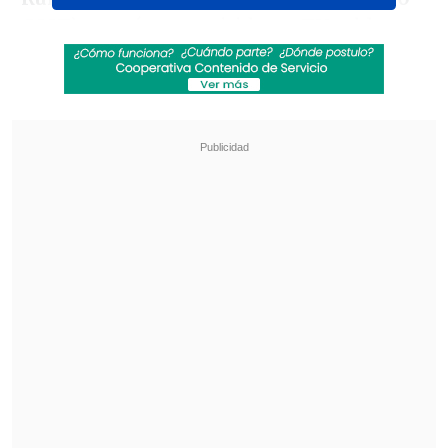
GMT)
y será transmitido en TV cable por
TNT Sports Premium
y en streaming
por la plataforma
HBO Max.
Revisa también
[VIDEO] Balón enviado fuera de la cancha
provocó un choque de tránsito en Uruguay
No pasó inadvertido: Las deficientes
luminarias en el clásico de Coquimbo ante La
Serena
Será
el tercer enfrentamiento entre
ambos elencos en lo que va del año
. En la
primera fase de la Copa de la Liga,
empataron 1-1
en el Monumental; y en