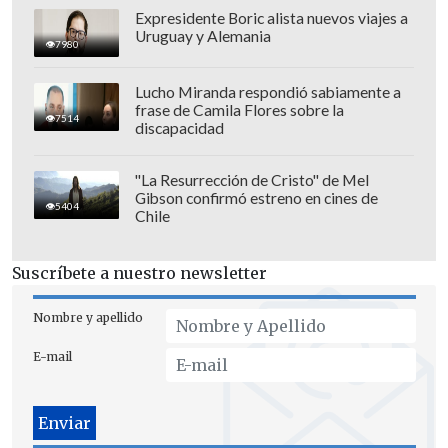
Expresidente Boric alista nuevos viajes a
Uruguay y Alemania
7980
Lucho Miranda respondió sabiamente a
frase de Camila Flores sobre la
7514
discapacidad
Si empatan o hay una victoria de
"La Resurrección de Cristo" de Mel
Gibson confirmó estreno en cines de
Coquimbo, la definición del Grupo A se
5404
Chile
estirará hasta la sexta y última fecha.
Suscríbete a nuestro newsletter
Todos los detalles los podrás seguir
online en el
Marcador Virtual de
Nombre y apellido
Cooperativa.cl
y escuchar en la señal de
E-mail
Cooperativa Deportes.