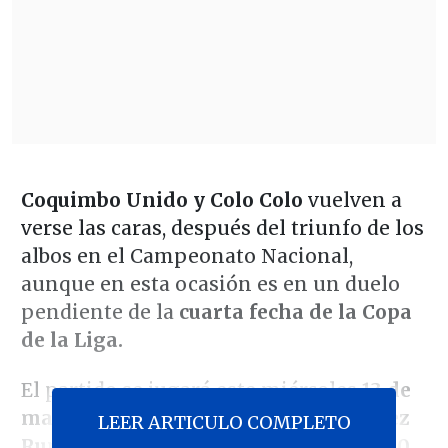
Coquimbo Unido y Colo Colo
vuelven a
verse las caras, después del triunfo de los
albos en el Campeonato Nacional,
aunque en esta ocasión es en un duelo
pendiente de la
cuarta fecha de la Copa
de la Liga.
El partido se jugará este miércoles
13 de
mayo en el Estadio "Francisco Sánchez
LEER ARTICULO COMPLETO
Rumoroso"
desde las
19:00 horas (23:00