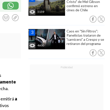
Cristo" de Mel Gibson
confirmó estreno en
cines de Chile
5159
Caos en "Sin Filtros":
Panelistas trataron de
"carnicero" a Crespo y se
retiraron del programa
4600
s
icamente
echa.
 emitirá
a
tivos