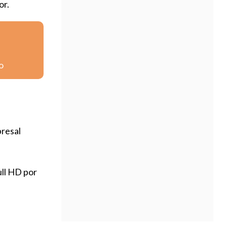
or.
o
resal
ull HD por