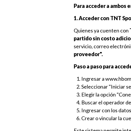
Para acceder a ambos e
1. Acceder con TNT Spo
Quienes ya cuenten con
partido sin costo adic
servicio, correo electrón
proveedor".
Paso a paso para acce
Ingresar a
www.hbom
Seleccionar "Iniciar se
Elegir la opción "Con
Buscar el operador d
Ingresar con los datos
Crear o vincular la c
Este sistema permite inte