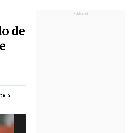
lo de
e
te la