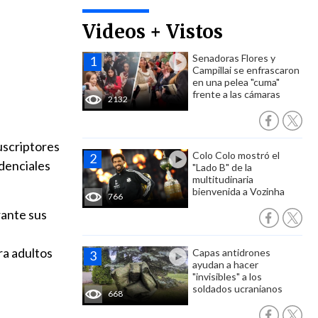
Videos + Vistos
Senadoras Flores y
Campillai se enfrascaron
en una pelea "cuma"
frente a las cámaras
2132
suscriptores
Colo Colo mostró el
edenciales
"Lado B" de la
multitudinaria
bienvenida a Vozinha
766
rante sus
ra adultos
Capas antidrones
ayudan a hacer
"invisibles" a los
soldados ucranianos
668