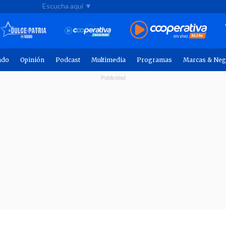
Escucha aquí ▼
ndo
Opinión
Podcast
Multimedia
Programas
Marcas & Neg