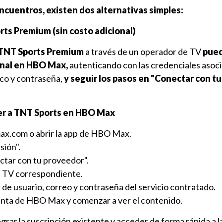
ncuentros, existen dos alternativas simples:
rts Premium (sin costo adicional)
TNT Sports Premium
a través de un operador de TV
pued
ional en HBO Max,
autenticando con las credenciales asoci
ico y contraseña,
y seguir los pasos en "Conectar con tu
der a TNT Sports en HBO Max
ax.com
o abrir la app de HBO Max.
sión".
ectar con tu proveedor".
e TV correspondiente.
 de usuario, correo y contraseña del servicio contratado.
uenta de HBO Max y comenzar a ver el contenido.
grar la suscripción existente y acceder de forma rápida a l