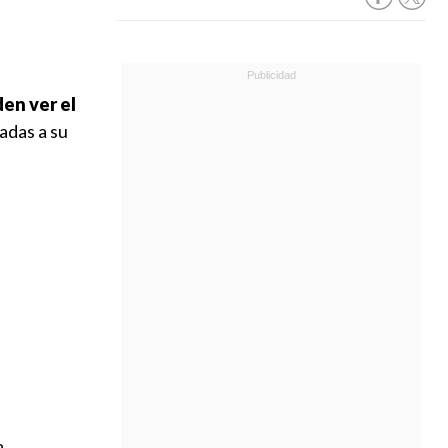
en ver el
adas a su
a