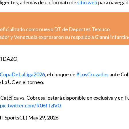
teligentes, además de un formato de
sitio web
para navegad
 oficializado como nuevo DT de Deportes Temuco
dor y Venezuela expresaron su respaldo a Gianni Infantin
RTIDAZO
CopaDeLaLiga2026
, el choque de
#LosCruzados
ante Cob
e La UC en el torneo.
 Católica vs. Cobresal estará disponible en exclusiva y en F
pic.twitter.com/R06fTzlV0j
NTSportsCL)
May 29, 2026