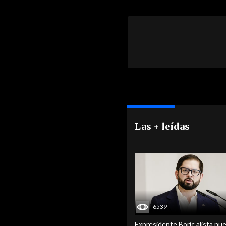
Las + leídas
6539
Expresidente Boric alista nu