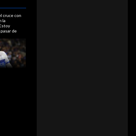
el cruce con
 la
 Estoy
 pasar de