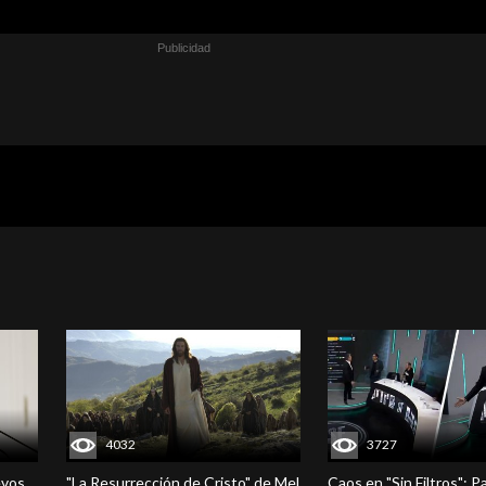
4032
3727
evos
"La Resurrección de Cristo" de Mel
Caos en "Sin Filtros": P