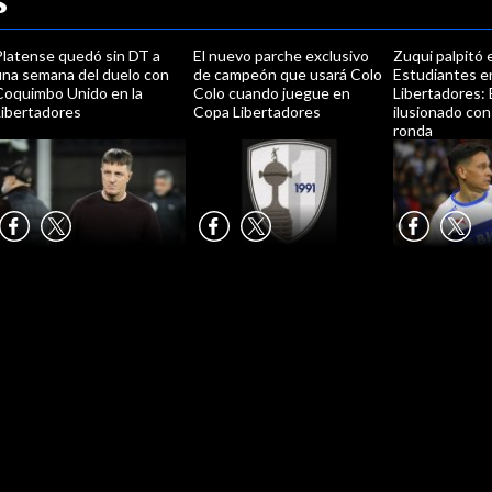
s
Platense quedó sin DT a
El nuevo parche exclusivo
Zuqui palpitó 
una semana del duelo con
de campeón que usará Colo
Estudiantes en
Coquimbo Unido en la
Colo cuando juegue en
Libertadores:
Libertadores
Copa Libertadores
ilusionado con
ronda