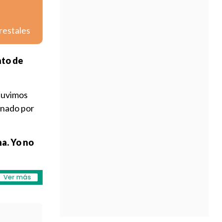
restales
to de
stuvimos
onado por
na. Yo no