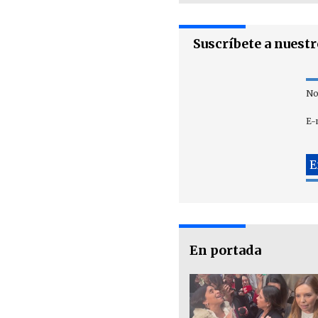
Suscríbete a nuest
No
E-
En portada