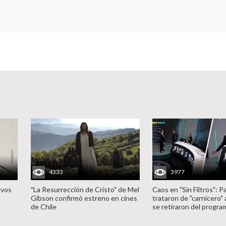
4333
3977
evos
"La Resurrección de Cristo" de Mel
Caos en "Sin Filtros": P
Gibson confirmó estreno en cines
trataron de "carnicero"
de Chile
se retiraron del progra