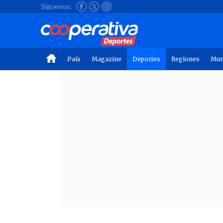
Síguenos:
País
Magazine
Deportes
Regiones
Mu