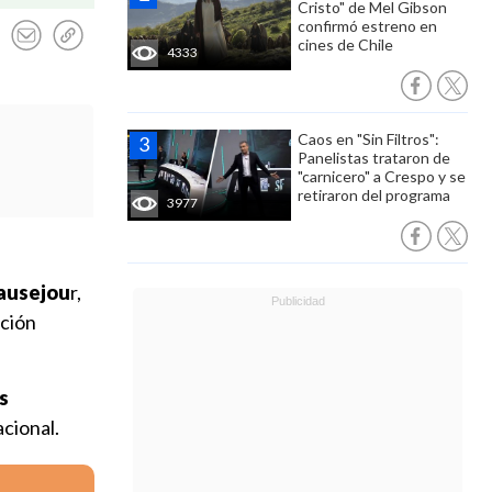
Cristo" de Mel Gibson
confirmó estreno en
cines de Chile
4333
Caos en "Sin Filtros":
Panelistas trataron de
"carnicero" a Crespo y se
retiraron del programa
3977
ausejou
r,
ación
s
acional.