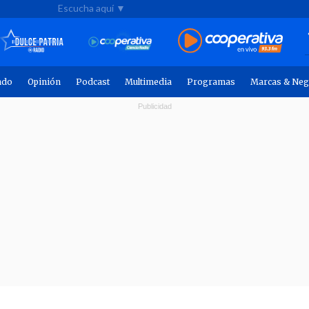
Escucha aquí ▼
ndo
Opinión
Podcast
Multimedia
Programas
Marcas & Neg