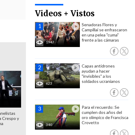
Videos + Vistos
Senadoras Flores y
Campillai se enfrascaron
en una pelea "cuma"
frente a las cámaras
1947
Capas antidrones
ayudan a hacer
"invisibles" a los
soldados ucranianos
623
Para el recuerdo: Se
cumplen dos años del
anelistas
oro olímpico de Francisca
 a Crespo y
Crovetto
ma
340