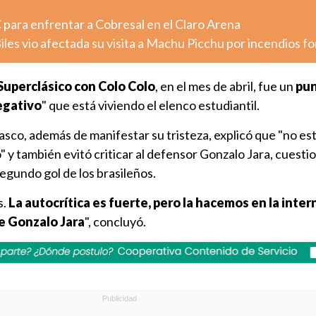
 para enfrentar a Cobresal en el Claro Arena
les vio afectada su visita a Machu Picchu por incendios fo
 Superclásico con Colo Colo
, en el mes de abril, fue un
pun
negativo
" que está viviendo el elenco estudiantil.
asco, además de manifestar su tristeza, explicó que "no e
" y también evitó criticar al defensor Gonzalo Jara, cuesti
segundo gol de los brasileños.
s.
La autocrítica es fuerte, pero la hacemos en la inter
e Gonzalo Jara
", concluyó.