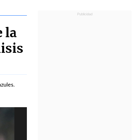
 la
lisis
azules.