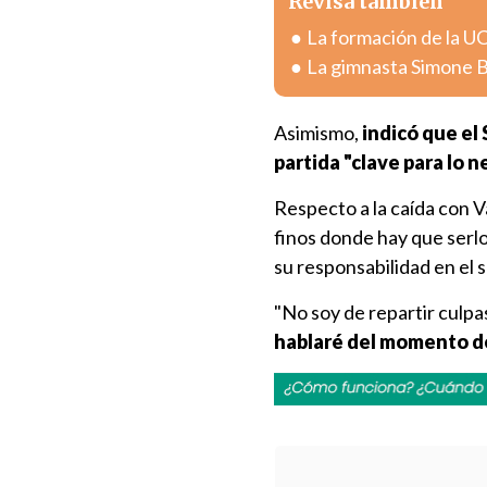
Revisa también
La formación de la UC
La gimnasta Simone Bi
Asimismo,
indicó que el
partida
"clave para lo 
Respecto a la caída con V
finos donde hay que serlo
su responsabilidad en el 
"No soy de repartir culpa
hablaré del momento d