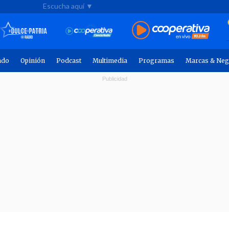
Escucha aquí ▼
ndo
Opinión
Podcast
Multimedia
Programas
Marcas & Neg