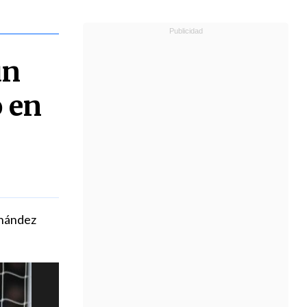
un
o en
rnández