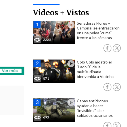
Videos + Vistos
Senadoras Flores y
Campillai se enfrascaron
en una pelea "cuma"
frente a las cámaras
2225
Colo Colo mostró el
"Lado B" de la
multitudinaria
bienvenida a Vozinha
871
Capas antidrones
ayudan a hacer
"invisibles" a los
soldados ucranianos
693