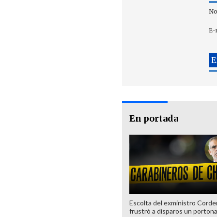
No
E-
En portada
Escolta del exministro Corde
frustró a disparos un porton