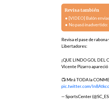
Revisa también
[VIDEO] Balón enviad
No pasó inadvertido: 
Revisa el pase de rabona y
Libertadores:
¡QUE LINDO GOL DEL CAN
Vicente Pizarro apareció 
📺 Mirá TODA la CON
pic.twitter.com/In8Atkc
— SportsCenter (@SC_E