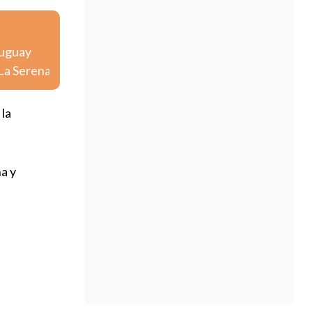
ruguay
 La Serena
 la
a y