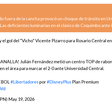
o fuera de la cancha provocó un choque de tránsito en U
Las deficientes luminarias en el clásico de Coquimbo ante
 el gol del "Vicho" Vicente Pizarro para Rosario Central en
ALLA! Julián Fernández metió un centro TOP de rabon
en el área para marcar el 2-0 ante Universidad Central.
MEBOL
#Libertadores
por
#DisneyPlus
Plan Premium
oVd
SPN)
May 19, 2026