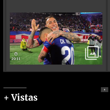
🕑
20:11
+
+ Vistas