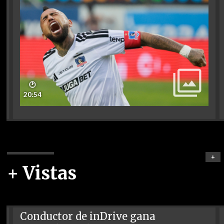
🕑
20:54
+
+ Vistas
Conductor de inDrive gana