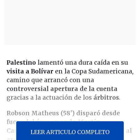
Palestino
lamentó una dura caída en su
visita a Bolívar
en la Copa Sudamericana,
camino que arrancó con una
controversial apertura de la cuenta
gracias a la actuación de los
árbitros
.
Robson Matheus (58') disparó desde
fuera del área, cuando Martín
Cauteruccio estaba adelantado frente al
LEER ARTICULO COMPLETO
arquero Sebastián Pére
z.