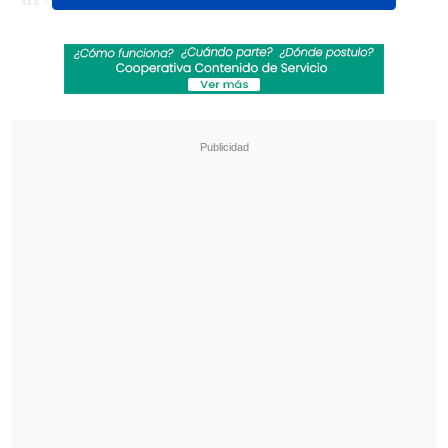
Revisa también
[VIDEO] Balón enviado fuera de la cancha
provocó un choque de tránsito en Uruguay
No pasó inadvertido: Las deficientes
luminarias en el clásico de Coquimbo ante La
Serena
Pese a que el "9" saltó para no tocar el
esférico,
tuvo incidencia indirecta
en la
jugada. Sin embargo,
el VAR descartó
aquello e instó al juez central Flavio
Rodrigues a validar la anotación
.
- Revisa la jugada: