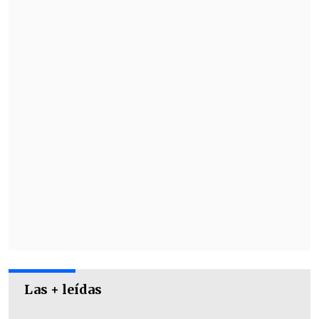
pero tengo muchas ganas
", expresó
Pérez.
De acuerdo al medio local
VLN Radio
,
Pérez firmará tres años con Lecce y
Curicó recibirá
500 mil euros por la
venta del 70 por ciento del pase.
Las + leídas