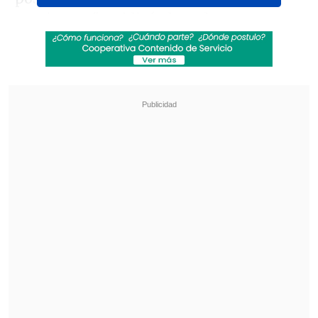
continente", publicó el cuadro tortero en
Instagram, junto con un video del
jugador despidiéndose del club.
Revisa también
La UC quiere retomar el rumbo ante Cobresal
y sumar confianza antes de la visita a
Estudiantes
Matías Claro, presidente de Cruzados:
Soñamos con llegar a una final en la
Libertadores
"Aquí está una parte de mi vida, siento
que estoy en un momento lindo.
Es un
desafío muy duro, va a ser muy pesado,