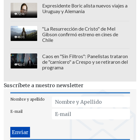
Expresidente Boric alista nuevos viajes a
Uruguay y Alemania
7258
Pérez, además, integra la selección sub
"La Resurrección de Cristo" de Mel
Gibson confirmó estreno en cines de
20 que dirige
Nicolás Córdova
y que
4831
Chile
jugará como anfitrión en el Mundial Sub
20 en Chile, que se disputará del 27 de
Caos en "Sin Filtros": Panelistas trataron
septiembre al 19 de octubre.
de "carnicero" a Crespo y se retiraron del
4261
programa
Suscríbete a nuestro newsletter
Nombre y apellido
E-mail