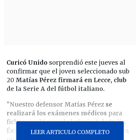
Curicó Unido
sorprendió este jueves al
confirmar que el joven seleccionado sub
20
Matías Pérez firmará en Lecce, club
de la Serie A del fútbol italiano.
"Nuestro defensor Matías Pérez
se
realizará los exámenes médicos
para
fichar en el Lecce de la Serie A de Italia.
Éxito en estas evaluaciones de cara a un
LEER ARTICULO COMPLETO
posible traspaso al fútbol del viejo