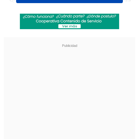
a mi entrenador Fernando Díaz y su
cuerpo técnico
, a mis compañeros, a los
hinchas, a los trabajadores del club y a
los dirigentes de Deportes Concepción
por la
situación ocurrida durante el
partido frente a Coquimbo Unido
(...)",
publicó el jugador en sus redes sociales.
Revisa también
La UC quiere retomar el rumbo ante Cobresal
y sumar confianza antes de la visita a
Estudiantes
Joaquín Niemann arrancó como único puntero
en el LIV Golf de Nueva York