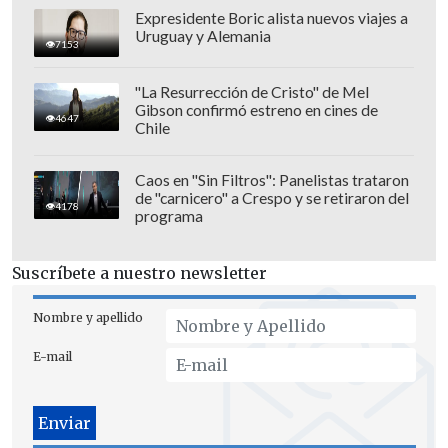
Expresidente Boric alista nuevos viajes a
Uruguay y Alemania
7153
"La Resurrección de Cristo" de Mel
Gibson confirmó estreno en cines de
4647
Chile
"Seguiré trabajando con humildad y
Caos en "Sin Filtros": Panelistas trataron
de "carnicero" a Crespo y se retiraron del
dedicación
para aportar al equipo y
4178
programa
retribuir la confianza de quienes siempre
nos apoyan", sentenció.
Suscríbete a nuestro newsletter
Deportes Concepción volverá a jugará el
Nombre y apellido
domingo 14 de junio ante Deportes
E-mail
Limache, a las 12:30 horas (16:30 GMT) en
Collao, en la última fecha de la primera
rueda de la Liga.