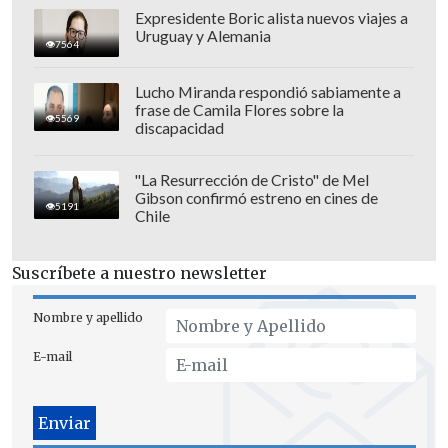
plataforma de streaming
Disney+
Expresidente Boric alista nuevos viajes a
Uruguay y Alemania
Premium
.
7564
También lo podrás seguir en el
Lucho Miranda respondió sabiamente a
frase de Camila Flores sobre la
Marcador Virtual de Cooperativa.cl.
5569
discapacidad
"La Resurrección de Cristo" de Mel
Gibson confirmó estreno en cines de
5191
Chile
Suscríbete a nuestro newsletter
Nombre y apellido
E-mail