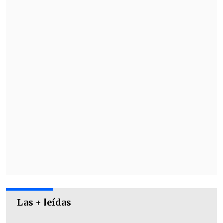
enero a las 17:00 horas de Chile
(20:00
GMT) en el estadio
MCH Arena
, en
Herning
.
Las + leídas
El encuentro se podrá ver a través de la