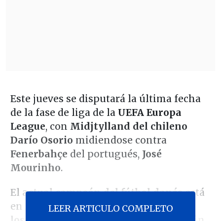
Este jueves se disputará la última fecha
de la fase de liga de la
UEFA Europa
League
, con
Midjtylland del chileno
Darío Osorio
midiendose contra
Fenerbahçe
del portugués,
José
Mourinho
.
El
actual campeón del fútbol danés
está
en
zona de clasificación a
LEER ARTICULO COMPLETO
los dieciseisavos de final
, en la posición