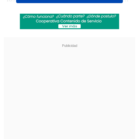
19 con 10 puntos
, mismas unidades que
Ajax, Paok
y
Real Sociedad
, pero con
peor diferencia de gol.
Revisa también
Los resultados de la fecha 18 en la Liga de
Primera
[ESTADISTICAS] La tabla de posiciones de la
Liga de Primera en la fecha 18
Por ello,
Midtjylland necesita un triunfo
como local
contra el equipo turco para
asegurar su clasificación
.
El partido se jugará este
jueves 30 de