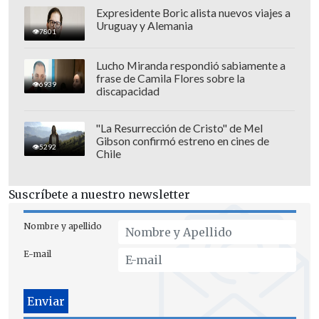
Expresidente Boric alista nuevos viajes a
Uruguay y Alemania
7801
Lucho Miranda respondió sabiamente a
Grupo Pachuca tendrá que definir al
frase de Camila Flores sobre la
6939
nuevo presidente ejecutivo, mientras el
discapacidad
empresario Cristian Castro seguirá como
mandamás de la parte corporativa.
"La Resurrección de Cristo" de Mel
Gibson confirmó estreno en cines de
5292
Chile
Suscríbete a nuestro newsletter
Nombre y apellido
E-mail