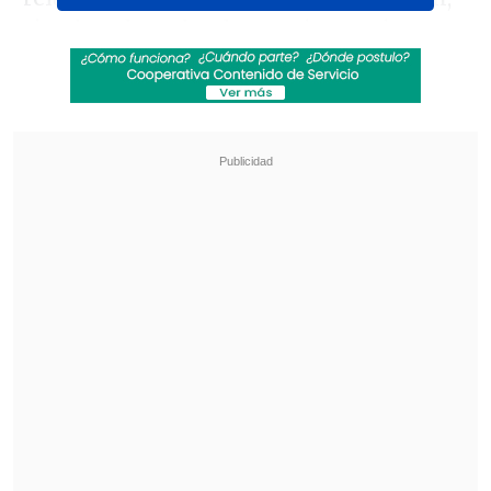
sin ahondar sobre los motivos o si se
trató de renuncia o despido.
Revisa también
La formación de la U para recibir a Palestino en
el Estadio Nacional
Hasta con el buzo puesto: Iván Román llegó a
Chile para sumarse a Colo Colo
Pese al
pésimo momento deportivo
, el
club destacó las "mejoras en
infraestructura, avances en tecnología,
dos clasificaciones a Copa Sudamericana
y la promoción de juveniles al primer