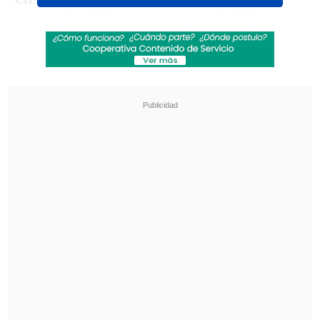
campeón del torneo, ya que la última
edición fue ganada por la verdeamarela
.
Revisa también
Maldini: "Guardiola estuvo a punto de aceptar
en la selección italiana"
¿Cuándo y dónde ver la visita de la UC a
Estudiantes en la Copa Libertadores?
El definitorio partido esta programado
para el próximo sábado 16 de enero a
partir de las 20:00 horas
(23:00 GMT) en
el Allianz Parque de Sao Paulo.