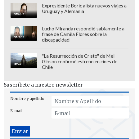
en streaming se podrá ver por
Disney+ y
Expresidente Boric alista nuevos viajes a
los canales de streaming oficiales
de la
Uruguay y Alemania
8015
Kings League.
Lucho Miranda respondió sabiamente a
Además, todos los detalles y pormenores
frase de Camila Flores sobre la
7646
discapacidad
podrás encontrarlos en el seguimiento
en vivo de Cooperativa.cl.
"La Resurrección de Cristo" de Mel
Gibson confirmó estreno en cines de
5433
Chile
Suscríbete a nuestro newsletter
Nombre y apellido
E-mail