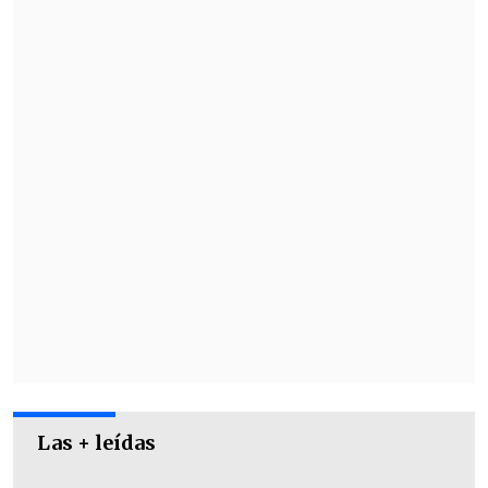
¿Dónde y a qué hora ver la final?
El duelo decisivo contará con la
Las + leídas
transmisión en televisión de
Canal 13
y