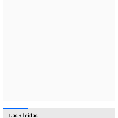
nueve puntos en el penúltimo lugar,
jugarán ante
Palestino
.
Las + leídas