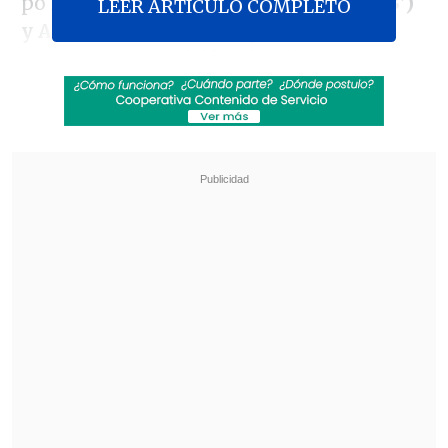
po
Anaís Álvarez (8'), Yenny Acuña (43')
LEER ARTICULO COMPLETO
y Anaís Cifuentes (83')
para las
tricampeonas del fútbol chileno, que
lideran con 57 unidades.
Revisa también
[ESTADÍSTICAS] La tabla de la Copa Chile
2026 en la sexta fecha de la fase grupal
El drama de Leandro Cañete: Tuve a mi hijo en
la UCI, pensé que no aguantaba
El próximo encuentro de Colo Colo
femenino será como local frente a
Huachipato
; mientras que las
penquistas, en zona de descenso con