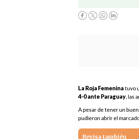
La Roja Femenina
tuvo 
4-0 ante Paraguay
, las
A pesar de tener un buen i
pudieron abrir el marcado
Revisa también