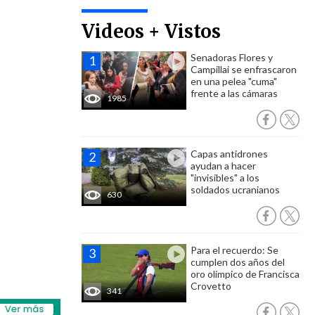
Videos + Vistos
Senadoras Flores y
Campillai se enfrascaron
en una pelea "cuma"
frente a las cámaras
1985
Capas antidrones
ayudan a hacer
"invisibles" a los
soldados ucranianos
630
Para el recuerdo: Se
cumplen dos años del
oro olímpico de Francisca
Crovetto
341