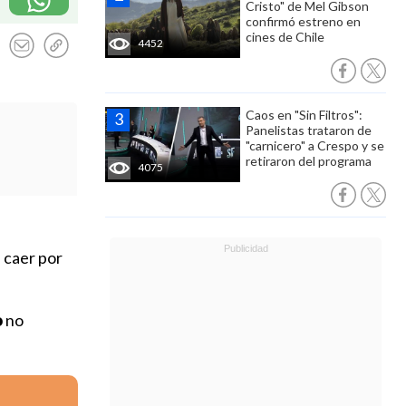
Cristo" de Mel Gibson
confirmó estreno en
cines de Chile
4452
Caos en "Sin Filtros":
Panelistas trataron de
"carnicero" a Crespo y se
retiraron del programa
4075
l caer por
o
no