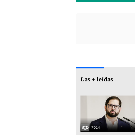
Las + leídas
7014