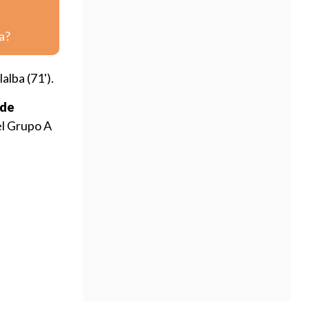
a?
alba (71').
 de
el Grupo A