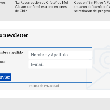
evos
"La Resurrección de Cristo" de Mel
Caos en "Sin Filtros": P
Gibson confirmó estreno en cines
trataron de "carnicero"
de Chile
se retiraron del progra
ro newsletter
mbre y apellido
mail
Política de Privacidad