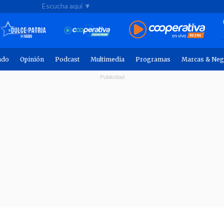
Escucha aquí ▼
ndo
Opinión
Podcast
Multimedia
Programas
Marcas & Neg