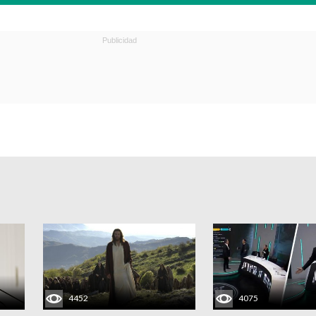
4452
4075