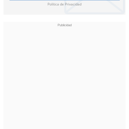
Política de Privacidad
Colo Colo Proyeción jugará la Supercopa
contra O'Higgins.