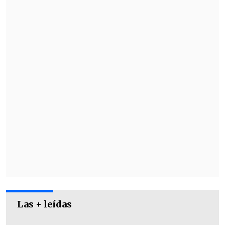
mediante Mateo Núñez, Ronaldo
Oyanedel y Carlos Villodres.
Las + leídas