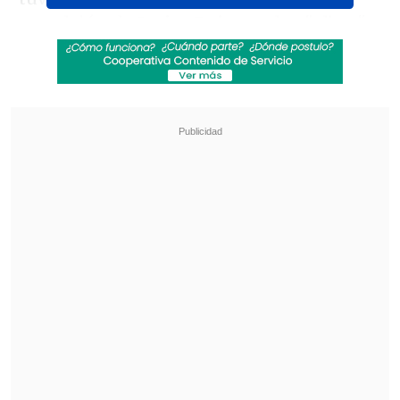
expulsión de
Javier Rojas
en los "albos"
por aplaudir al árbitro central.
Revisa también
[VIDEO] Balón enviado fuera de la cancha
provocó un choque de tránsito en Uruguay
No pasó inadvertido: Las deficientes
luminarias en el clásico de Coquimbo ante La
Serena
En la definición desde los 12 pasos,
Eduardo Villanueva tapó dos remates del
equipo "hispano", los ejecutados
por
Kevin Contreras y Marco Maluenda,
mientras que los rojos anotaron