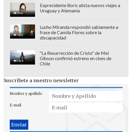
Expresidente Boric alista nuevos viajes a
Uruguay y Alemania
7946
Lucho Miranda respondió sabiamente a
frase de Camila Flores sobre la
Para los "albos" marcaron
Bastián Silva,
7432
discapacidad
Sebastián Vega, Nicolás Suárez y Diego
Plaza.
"La Resurrección de Cristo" de Mel
Gibson confirmó estreno en cines de
5384
Chile
Suscríbete a nuestro newsletter
Nombre y apellido
E-mail