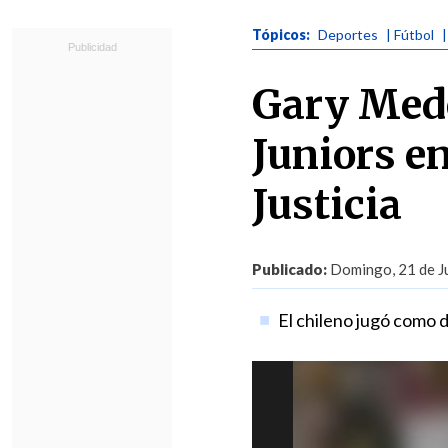
Tópicos:
Deportes
| Fútbol
Gary Mede
Juniors e
Justicia
Publicado:
Domingo, 21 de Ju
El chileno jugó como d