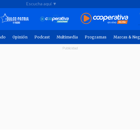
Escucha aquí ▼
ndo
Opinión
Podcast
Multimedia
Programas
Marcas & Neg