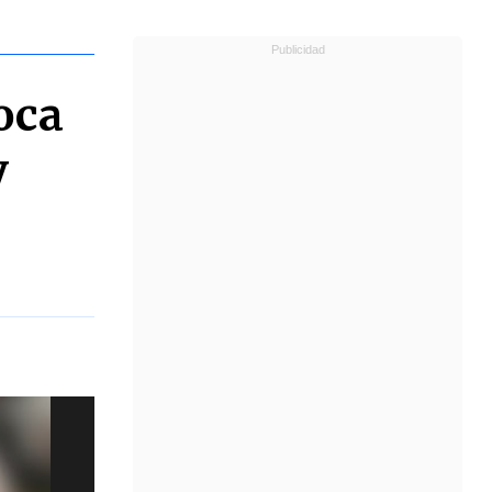
oca
y