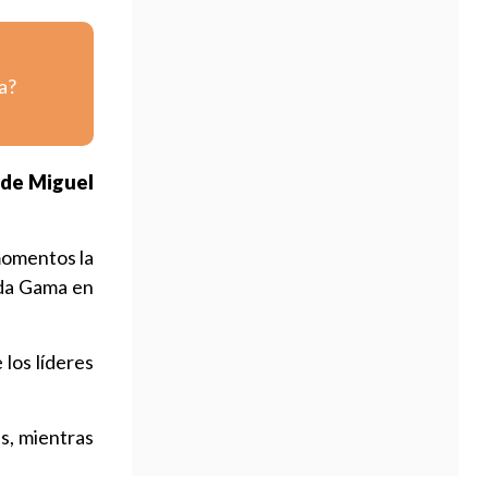
a?
 de Miguel
momentos la
o da Gama en
 los líderes
es, mientras