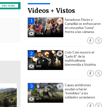
Videos + Vistos
Senadoras Flores y
Campillai se enfrascaron
en una pelea "cuma"
frente a las cámaras
2174
Colo Colo mostró el
"Lado B" de la
multitudinaria
bienvenida a Vozinha
802
Capas antidrones
ayudan a hacer
"invisibles" a los
soldados ucranianos
677