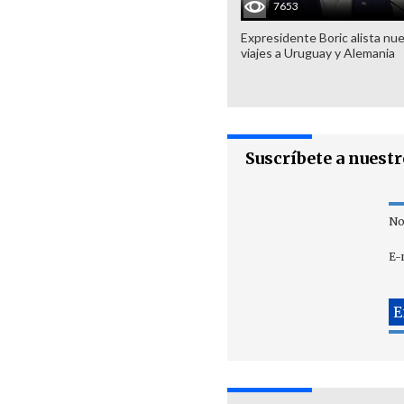
7653
Expresidente Boric alista nu
viajes a Uruguay y Alemania
Suscríbete a nuest
No
E-