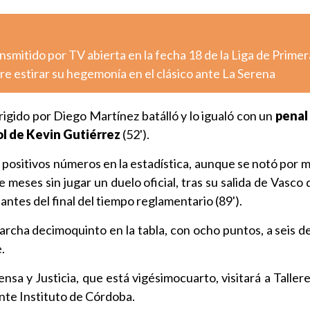
nsmitido por TV abierta en la fecha 18 de la Liga de Primer
e estirar su hegemonía en el clásico ante La Serena
rigido por Diego Martínez batálló y lo igualó con un
penal
l de Kevin Gutiérrez
(52').
o positivos números en la estadística, aunque se notó por 
e meses sin jugar un duelo oficial, tras su salida de Vasc
antes del final del tiempo reglamentario (89').
rcha decimoquinto en la tabla, con ocho puntos, a seis de
.
nsa y Justicia, que está vigésimocuarto, visitará a Taller
nte Instituto de Córdoba.