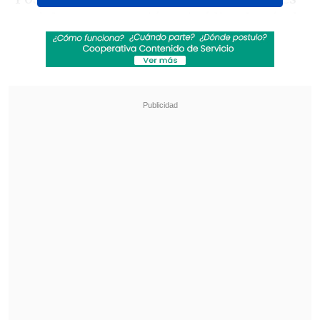
sociales y compartió un inédito detrás de
cámaras a través de sus redes sociales.
Allí el "Pitbull" le contestó entre risas:
"El weon pesao' ya me va a tocar
encontrarte. Grande hermano".
Revisa también
Cristóbal Rodríguez, DT de Las Diablas:
Podemos dar una sorpresa en el Mundial
La U y Colo Colo protagonizan el Superclásico
en la Liga Femenina
Revisa el video a continuación: