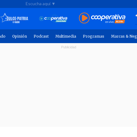
Escucha aquí ▼
ndo
Opinión
Podcast
Multimedia
Programas
Marcas & Neg