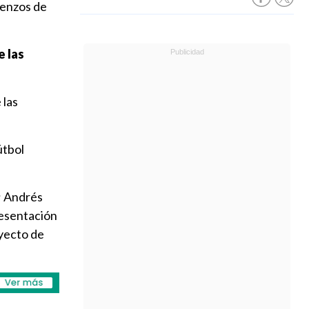
ienzos de
e las
 las
útbol
; Andrés
resentación
oyecto de