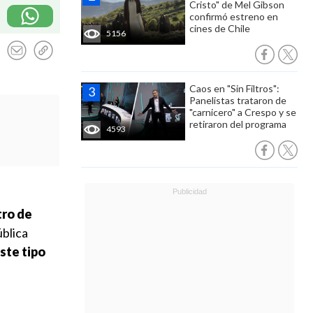
Cristo" de Mel Gibson
confirmó estreno en
cines de Chile
5156
Caos en "Sin Filtros":
Panelistas trataron de
"carnicero" a Crespo y se
retiraron del programa
4593
ro de
ública
ste tipo