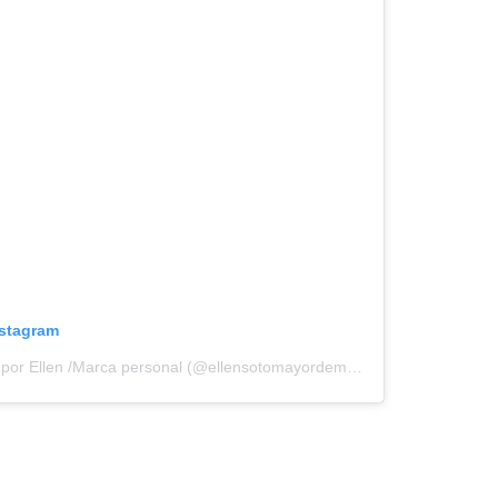
nstagram
Una publicación compartida por Ellen /Marca personal (@ellensotomayordemuth)