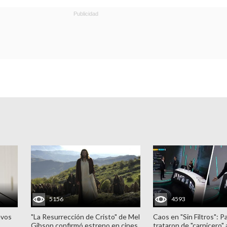
5156
4593
evos
"La Resurrección de Cristo" de Mel
Caos en "Sin Filtros": P
Gibson confirmó estreno en cines
trataron de "carnicero"