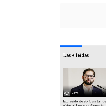
Las + leídas
7494
Expresidente Boric alista nu
viajes a Uruguay y Alemania