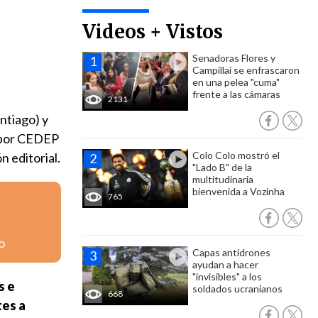
Videos + Vistos
Senadoras Flores y
Campillai se enfrascaron
en una pelea "cuma"
frente a las cámaras
2131
ntiago) y
a por CEDEP
Colo Colo mostró el
n editorial.
"Lado B" de la
multitudinaria
bienvenida a Vozinha
765
o
Capas antidrones
ayudan a hacer
"invisibles" a los
s e
soldados ucranianos
668
tes a