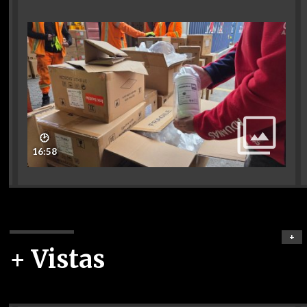
🕑
16:58
+
+ Vistas