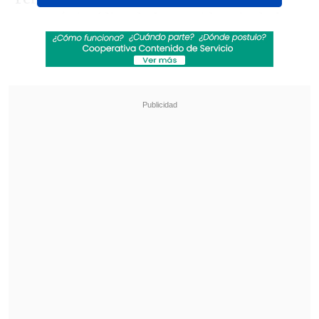
asesoría jurídica de la presidencia de la
CBF elevó este viernes una petición ante
la "afronta directa al orden
constitucional".
Revisa también
Fiorentina oficializó el préstamo de Franco
Mastantuono
Ortiz: Ojalá Vozinha pueda competir a la par de
sus compañeros lo más pronto posible
En la misiva,
Rodrigues argumentó que
la FIFA y la Conmebol no reconocen
como legítimos a los representantes