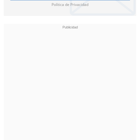
La victoria de este sábado la sellaron con
Política de Privacidad
sus tantos Jordy Alcívar, Júnior Sornoza y
en dos ocasiones el atacante argentino
Claudio Spinelli con una gran actuación
del volante chileno.