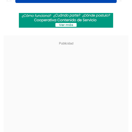
falta de tres partidos para el final de la
primera fase de la Liga Pro, contra los 47
de Barcelona, que disputará este
domingo el crucial partido por la
vigésima séptima fecha ante
Universidad Católica, y su diferencia de
goles es solo de 9 anotaciones.
Revisa también
La U y Colo Colo protagonizan el Superclásico
en la Liga Femenina
Real Madrid festejó ante Ferencvaros en un
amistoso de pretemporada