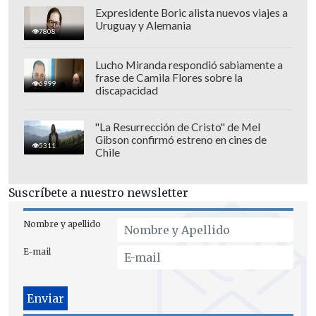
Expresidente Boric alista nuevos viajes a
Uruguay y Alemania
7808
Lucho Miranda respondió sabiamente a
frase de Camila Flores sobre la
6999
discapacidad
"La Resurrección de Cristo" de Mel
Gibson confirmó estreno en cines de
5311
Chile
Suscríbete a nuestro newsletter
Independiente del Valle dirigido por el
español Javier Rabanal, acumuló 17
Nombre y apellido
victorias, 8 empates y 2 derrotas, siendo
E-mail
la última el pasado 4 de mayo por 1-2 de
local ante Emelec, por la undécima fecha.